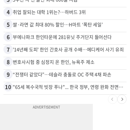
2
“로또, 이 번호 찍지 마라” 물리학자의 당첨금 높이는 비밀
3
5주간 차 안 몰면 최대 600불 지급
4
취업 잘되는 대학 1위는?…하버드 3위
5
쌀·라면 값 최대 80% 할인…H마트 ‘폭탄 세일’
6
부에나파크 한인타운에 281유닛 주거단지 들어선다
7
'14년째 도피' 한인 간호사 공개 수배…메디케어 사기 유죄
8
변호사시험 중 심정지 온 한인, 뉴욕주 제소
9
“전쟁터 같았다”…테슬라 충돌로 OC 주택 4채 파손
10
"65세 복수국적 빗장 푸나"... 한국 정부, 연령 완화 전면 추진