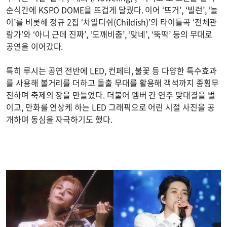
순식간에 KSPO DOME을 뜨겁게 달궜다. 이어 ‘뜨거’, ‘빌런’, ‘놀
이’를 비롯해 정규 2집 ‘차일디쉬(Childish)’의 타이틀곡 ‘전체관
람가’와 ‘아니 근데 진짜’, ‘도깨비춤’, ‘맞네’, ‘뚝딱’ 등의 무대로
공연을 이어갔다.
특히 루시는 공연 전반에 LED, 컨페티, 불꽃 등 다양한 특수효과
를 사용해 볼거리를 더하고 돌출 무대를 활용해 객석까지 종횡무
진하며 축제의 장을 만들었다. 더불어 멤버 간 연주 맞대결을 벌
이고, 만화를 연상케 하는 LED 그래픽으로 어린 시절 사진을 공
개하며 동심을 자극하기도 했다.