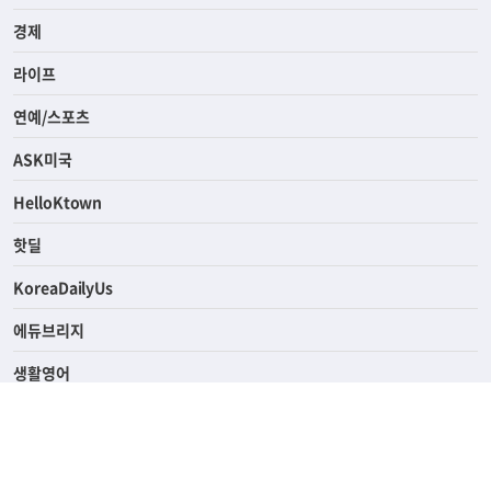
사회
경제
라이프
연예/스포츠
ASK미국
HelloKtown
핫딜
KoreaDailyUs
에듀브리지
생활영어
업소록