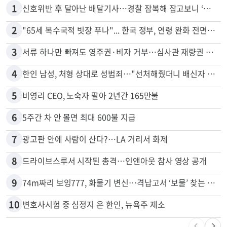
많이 본 뉴스
전체
로컬
1
신호위반 후 달아난 배달기사…경찰 잠복해 잡고보니 ‘반전’
2
"65세 복수국적 빗장 푸나"... 한국 정부, 연령 완화 전면 추진
3
서류 하나만 빠져도 영주권·비자 거부…심사관 재량권 대폭 확대
4
한인 남성, 처형 상대로 성범죄…"선처해줬더니 배신자 취급"
5
비영리 CEO, 노숙자 팔아 2년간 165만불
6
5주간 차 안 몰면 최대 600불 지급
7
광고판 안에 사람이 산다?…LA 거리서 화제
8
드라이브스루서 시작된 총격…인앤아웃 참사 영상 공개
9
74m짜리 보잉777, 화물기 변신…격납고서 ‘보물’ 찾는 인천공항