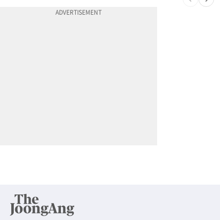
10
변호사시험 중 심정지 온 한인, 뉴욕주 제소