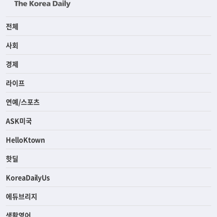
전체
사회
경제
라이프
연예/스포츠
ASK미국
HelloKtown
핫딜
KoreaDailyUs