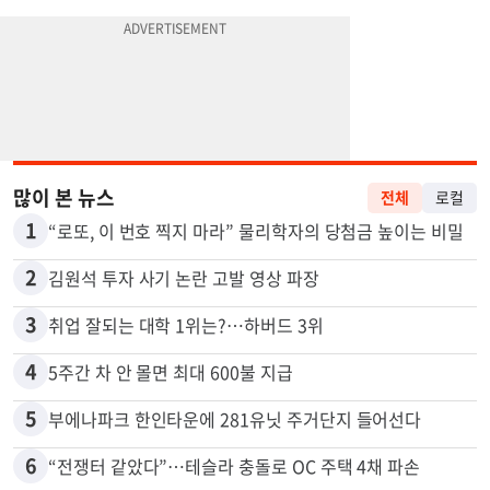
많이 본 뉴스
전체
로컬
1
“로또, 이 번호 찍지 마라” 물리학자의 당첨금 높이는 비밀
2
김원석 투자 사기 논란 고발 영상 파장
3
취업 잘되는 대학 1위는?…하버드 3위
4
5주간 차 안 몰면 최대 600불 지급
5
부에나파크 한인타운에 281유닛 주거단지 들어선다
6
“전쟁터 같았다”…테슬라 충돌로 OC 주택 4채 파손