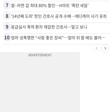
7
쌀·라면 값 최대 80% 할인…H마트 ‘폭탄 세일’
8
'14년째 도피' 한인 간호사 공개 수배…메디케어 사기 유죄
9
응급실서 폭력 환자 제압한 간호사…알고 보니
10
엄마 성폭행한 “사람 좋은 장씨”…얼마 뒤 딸 배도 불러왔다