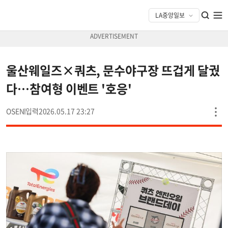
울산웨일즈×쿼츠, 문수야구장 뜨겁게 달궜
다…참여형 이벤트 '호응'
OSEN
2026.05.17 23:27