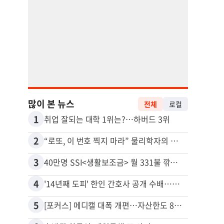
많이 본 뉴스
전체
로컬
1
11
취업 잘되는 대학 1위는?…하버드 3위
2
12
“로또, 이 번호 찍지 마라” 물리학자의 당첨금 높이는 비밀
3
13
40만명 SSI<생활보조금> 월 331불 깎이나
4
14
'14년째 도피' 한인 간호사 공개 수배…메디케어 사기 유죄
5
15
[포커스] 메디캘 대폭 개편…자산한도 84% 축소