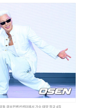
 상암동 큐브컨벤션센터에서 가수 태양 정규 4집