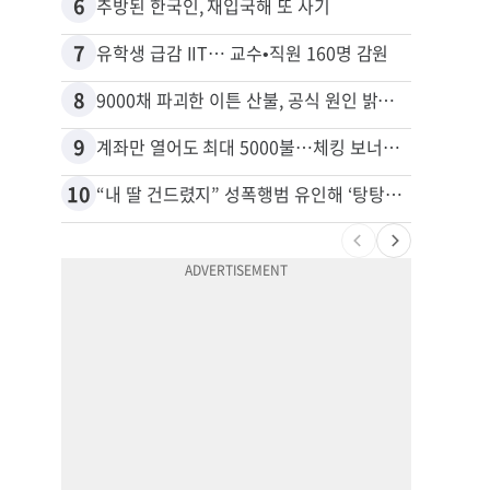
6
16
추방된 한국인, 재입국해 또 사기
7
17
유학생 급감 IIT… 교수•직원 160명 감원
8
18
9000채 파괴한 이튼 산불, 공식 원인 밝혀졌다
9
19
계좌만 열어도 최대 5000불…체킹 보너스 무한 경쟁
10
20
“내 딸 건드렸지” 성폭행범 유인해 ‘탕탕’…아빠의 복수 결말