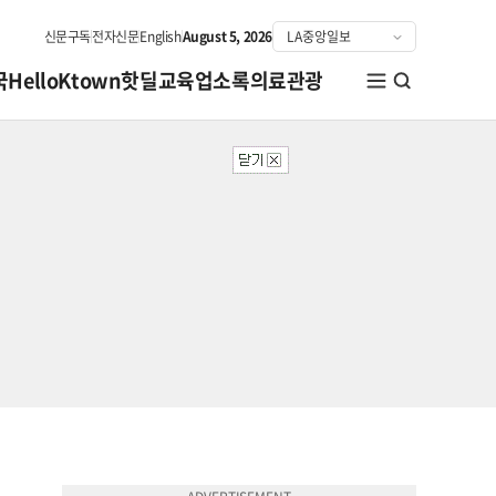
신문구독
전자신문
English
August 5, 2026
국
HelloKtown
핫딜
교육
업소록
의료관광