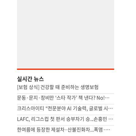
실시간 뉴스
[보험 상식] 건강할 때 준비하는 생명보험
문동·문지·창비만 ‘스타 작가’ 책 낸다? No!…요즘 뜨는 곳은 여기
크리스아이티 “전문분야 AI 기술력, 글로벌 시장으로 확장”
LAFC, 리그스컵 첫 판서 승부차기 승...손흥민 5경기 연속골 불발
한여름에 등장한 제설차·산불진화차...폭염·가뭄에 총력 대응 나섰다[르포]