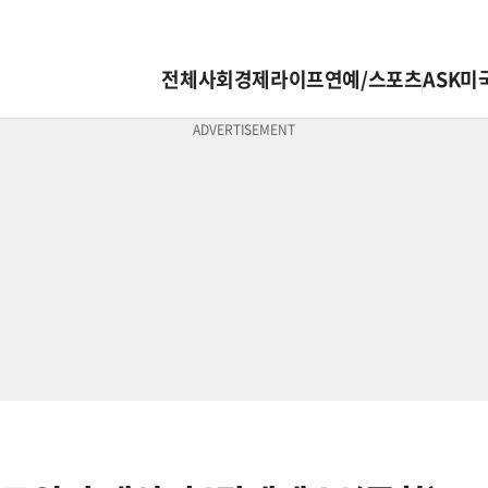
전체
사회
경제
라이프
연예/스포츠
ASK미