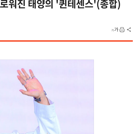
새로워진 태양의 '퀸테센스'(종합)