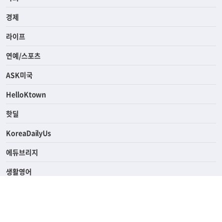
전체
사회
경제
라이프
연예/스포츠
ASK미국
HelloKtown
핫딜
KoreaDailyUs
에듀브리지
생활영어
업소록