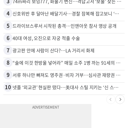
2
목회자 신분으로 HIV 감염 숨기고 미성년자와 성관계
3
74m짜리 보잉777, 화물기 변신…격납고서 ‘보물’ 찾는 인천공항
4
신호위반 후 달아난 배달기사…경찰 잠복해 잡고보니 ‘반전’
5
드라이브스루서 시작된 총격…인앤아웃 참사 영상 공개
6
40대 여성, 오진으로 자궁 적출 수술
7
광고판 안에 사람이 산다?…LA 거리서 화제
8
“술에 이것 한방울 넣어라” 매일 소주 1병 까는 91세의 철칙
9
서류 하나만 빠져도 영주권·비자 거부…심사관 재량권 대폭 확대
10
넷플 ‘외교관’ 현실판 떴다…美대사 스틸 지키는 ‘신 스틸러’