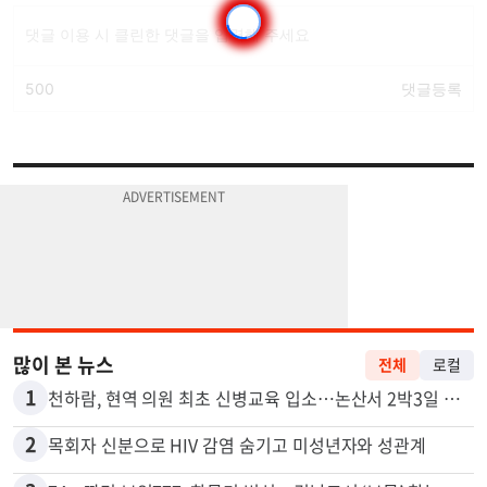
많이 본 뉴스
전체
로컬
1
천하람, 현역 의원 최초 신병교육 입소…논산서 2박3일 생활