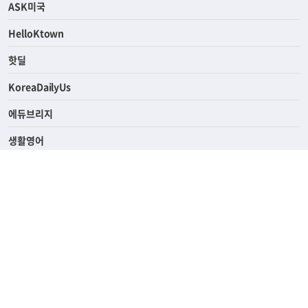
ASK미국
HelloKtown
핫딜
KoreaDailyUs
에듀브리지
생활영어
업소록
의료관광
해피빌리지
ABOUT
ADVERTISING
PRIVACY POLICY
TERMS OF SERVICE
윤리경영
고객센터
News Tips & Corrections
690 Wilshire Place Los Angeles, CA 90005
TEL. (213) 368-2500 FAX. (213) 389-6196
© Joongangilbo USA. All Rights Reserved.