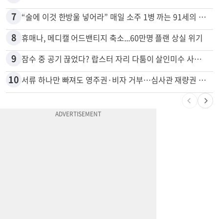
7
“술에 이것 한방울 넣어라” 매일 소주 1병 까는 91세의 철칙
8
휴매나, 메디캘 어드밴티지 축소...60만명 플랜 상실 위기
9
잠수 중 공기 끊었다? 랍스터 자리 다툼이 살인미수 사건으로
10
서류 하나만 빠져도 영주권·비자 거부…심사관 재량권 대폭 확대