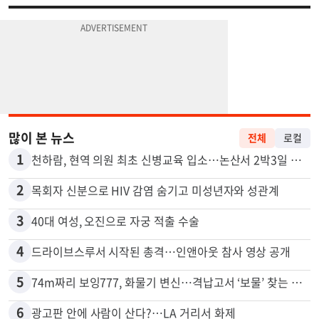
많이 본 뉴스
전체
로컬
1
천하람, 현역 의원 최초 신병교육 입소…논산서 2박3일 생활
2
목회자 신분으로 HIV 감염 숨기고 미성년자와 성관계
3
40대 여성, 오진으로 자궁 적출 수술
4
드라이브스루서 시작된 총격…인앤아웃 참사 영상 공개
5
74m짜리 보잉777, 화물기 변신…격납고서 ‘보물’ 찾는 인천공항
6
광고판 안에 사람이 산다?…LA 거리서 화제