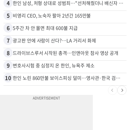
4
한인 남성, 처형 상대로 성범죄…"선처해줬더니 배신자 취급"
5
비영리 CEO, 노숙자 팔아 2년간 165만불
6
5주간 차 안 몰면 최대 600불 지급
7
광고판 안에 사람이 산다?…LA 거리서 화제
8
드라이브스루서 시작된 총격…인앤아웃 참사 영상 공개
9
변호사시험 중 심정지 온 한인, 뉴욕주 제소
10
한인 노린 860만불 보이스피싱 덜미…영사관·한국 검찰 사칭