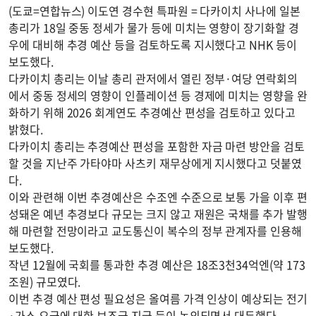
(도쿄=연합뉴스) 이도연 경수현 특파원 = 다카이치 사나에 일본
총리가 18일 중동 정세가 물가 등에 미치는 영향이 장기화할 경
우에 대비해 추경 예산 등을 검토하도록 지시했다고 NHK 등이
보도했다.
다카이치 총리는 이날 총리 관저에서 열린 정부·여당 연락회의
에서 중동 정세의 영향이 인플레이션 등 경제에 미치는 영향을 완
화하기 위해 2026 회계연도 추경예산 편성을 검토하고 있다고
밝혔다.
다카이치 총리는 추경예산 편성을 포함한 자금 마련 방안을 검토
할 것을 지난주 가타야마 사츠키 재무상에게 지시했다고 덧붙였
다.
이와 관련해 이번 추경예산은 수조엔 수준으로 보통 가을 이후 편
성돼온 예년 추경보다 규모는 크지 않고 재원은 국채를 추가 발행
해 마련할 전망이라고 교도통신이 복수의 정부 관계자를 인용해
보도했다.
작년 12월에 국회를 통과한 추경 예산은 18조3천34억엔(약 173
조원) 규모였다.
이번 추경 예산 편성 필요성은 올여름 가격 인상이 예상되는 전기
·가스 요금에 대한 보조금 지급 등이 논의되면서 대두했다.