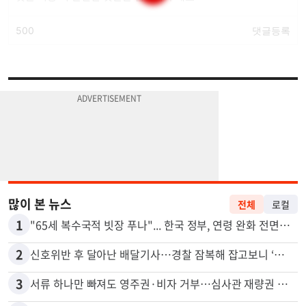
많이 본 뉴스
전체
로컬
1
"65세 복수국적 빗장 푸나"... 한국 정부, 연령 완화 전면 추진
2
신호위반 후 달아난 배달기사…경찰 잠복해 잡고보니 ‘반전’
3
서류 하나만 빠져도 영주권·비자 거부…심사관 재량권 대폭 확대