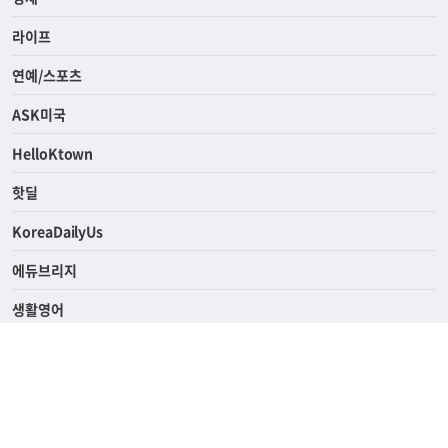
라이프
연예/스포츠
ASK미국
HelloKtown
핫딜
KoreaDailyUs
에듀브리지
생활영어
업소록
의료관광
해피빌리지