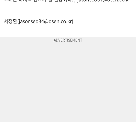
서정환(
jasonseo34@osen.co.kr
)