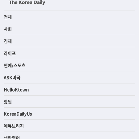
전체
사회
경제
라이프
연예/스포츠
ASK미국
HelloKtown
핫딜
KoreaDailyUs
에듀브리지
생활영어