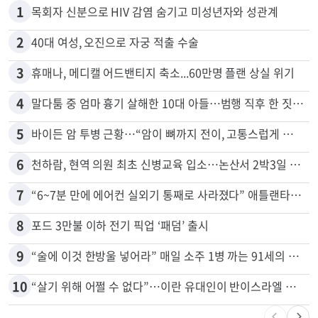
1
목회자 신분으로 HIV 감염 숨기고 미성년자와 성관계
2
40대 여성, 오진으로 자궁 적출 수술
3
휴매나, 메디캘 어드밴티지 축소...60만명 플랜 상실 위기
4
말다툼 중 엄마 흉기 살해한 10대 아들…범행 직후 한 짓 충격
5
바이든 암 투병 근황…“암이 뼈까지 전이, 고통스럽게 투병 중”
6
천하람, 현역 의원 최초 신병교육 입소…논산서 2박3일 생활
7
“6~7분 만에 에어컨 실외기 통째로 사라졌다” 애틀랜타서 실외기 도난 급증
8
포드 3만불 이하 전기 픽업 ‘패덤’ 출시
9
“술에 이것 한방울 넣어라” 매일 소주 1병 까는 91세의 철칙
10
“살기 위해 어쩔 수 없다”…이란 유대인이 반이스라엘 외치는 까닭