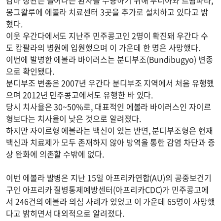
캄바 장관은 늘어나는 환자를 수용하기 위해 부니아와 르왐파라,
몽그왈루에 에볼라 치료센터 3곳을 추가로 설치하고 있다고 밝
혔다.
이웃 우간다에서도 지난주 민주콩고인 2명이 확진돼 우간다 수
도 캄팔라의 병원에 입원했으며 이 가운데 한 명은 사망했다.
이번에 발병한 에볼라 바이러스는 분디부조(Bundibugyo) 변종
으로 확인됐다.
분디부조 변종은 2007년 우간다 분디부조 지역에서 처음 유행했
으며 2012년 민주콩고에서도 유행한 바 있다.
당시 치사율은 30~50%로, 대표적인 에볼라 바이러스인 자이르
형보다는 치사율이 낮은 것으로 알려졌다.
하지만 자이르형 에볼라는 백신이 있는 반면, 분디부조형은 현재
백신과 치료제가 모두 존재하지 않아 방역을 통한 감염 차단과 증
상 완화에 의존할 수밖에 없다.
이번 에볼라 발병은 지난 15일 아프리카연합(AU)의 공중보건기
구인 아프리카 질병통제예방센터(아프리카CDC)가 민주콩고에
서 246건의 에볼라 의심 사례가 있었고 이 가운데 65명이 사망했
다고 밝히면서 대외적으로 알려졌다.