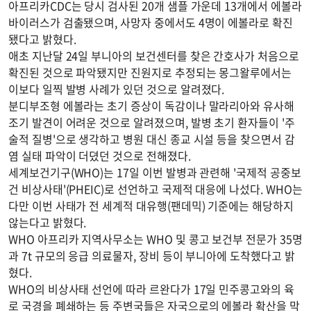
아프리카CDC는 당시 검사된 20개 샘플 가운데 13개에서 에볼라
바이러스가 검출됐으며, 사망자 중에서도 4명이 에볼라로 확진
됐다고 밝혔다.
애초 지난달 24일 부니아의 보건센터를 찾은 간호사가 처음으로
확진된 것으로 파악됐지만 진원지로 추정되는 몽그왈루에서는
이보다 일찍 발병 사례가 있던 것으로 알려졌다.
분디부조형 에볼라는 초기 증상이 독감이나 말라리아와 유사해
조기 발견이 어려운 것으로 알려졌으며, 발병 초기 환자들이 '주
술적 질병'으로 생각하고 병원 대신 종교 시설 등을 찾으면서 감
염 실태 파악이 더뎠던 것으로 전해졌다.
세계보건기구(WHO)는 17일 이번 발병과 관련해 '국제적 공중보
건 비상사태'(PHEIC)로 선언하고 국제적 대응에 나섰다. WHO는
다만 이번 사태가 전 세계적 대유행(팬데믹) 기준에는 해당하지
않는다고 밝혔다.
WHO 아프리카 지역사무소는 WHO 및 콩고 보건부 전문가 35명
과 7t 규모의 응급 의료물자, 장비 등이 부니아에 도착했다고 밝
혔다.
WHO의 비상사태 선언에 따라 르완다가 17일 민주콩고와의 육
로 국경을 폐쇄하는 등 주변국들은 자국으로의 에볼라 확산을 막