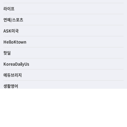
라이프
연예/스포츠
ASK미국
HelloKtown
핫딜
KoreaDailyUs
에듀브리지
생활영어
업소록
의료관광
해피빌리지