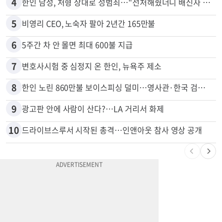
4
한인 남성, 처형 상대로 성범죄…"선처해줬더니 배신자 취급"
5
비영리 CEO, 노숙자 팔아 2년간 165만불
6
5주간 차 안 몰면 최대 600불 지급
7
변호사시험 중 심정지 온 한인, 뉴욕주 제소
8
한인 노린 860만불 보이스피싱 덜미…영사관·한국 검찰 사칭
9
광고판 안에 사람이 산다?…LA 거리서 화제
10
드라이브스루서 시작된 총격…인앤아웃 참사 영상 공개