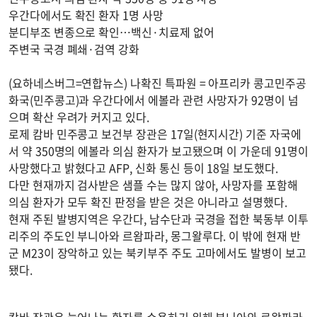
우간다에서도 확진 환자 1명 사망
분디부조 변종으로 확인…백신·치료제 없어
주변국 국경 폐쇄·검역 강화
(요하네스버그=연합뉴스) 나확진 특파원 = 아프리카 콩고민주공
화국(민주콩고)과 우간다에서 에볼라 관련 사망자가 92명이 넘
으며 확산 우려가 커지고 있다.
로제 캄바 민주콩고 보건부 장관은 17일(현지시간) 기준 자국에
서 약 350명의 에볼라 의심 환자가 보고됐으며 이 가운데 91명이
사망했다고 밝혔다고 AFP, 신화 통신 등이 18일 보도했다.
다만 현재까지 검사받은 샘플 수는 많지 않아, 사망자를 포함해
의심 환자가 모두 확진 판정을 받은 것은 아니라고 설명했다.
현재 주된 발병지역은 우간다, 남수단과 국경을 접한 북동부 이투
리주의 주도인 부니아와 르왐파라, 몽그왈루다. 이 밖에 현재 반
군 M23이 장악하고 있는 북키부주 주도 고마에서도 발병이 보고
됐다.