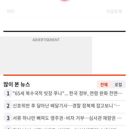
많이 본 뉴스
전체
로컬
1
"65세 복수국적 빗장 푸나"... 한국 정부, 연령 완화 전면 추진
2
신호위반 후 달아난 배달기사…경찰 잠복해 잡고보니 ‘반전’
3
서류 하나만 빠져도 영주권·비자 거부…심사관 재량권 대폭 확대