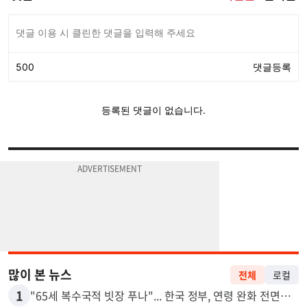
많이 본 뉴스
전체
로컬
1
"65세 복수국적 빗장 푸나"... 한국 정부, 연령 완화 전면 추진