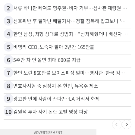
2
서류 하나만 빠져도 영주권·비자 거부…심사관 재량권 대폭 확대
3
신호위반 후 달아난 배달기사…경찰 잠복해 잡고보니 ‘반전’
4
한인 남성, 처형 상대로 성범죄…"선처해줬더니 배신자 취급"
5
비영리 CEO, 노숙자 팔아 2년간 165만불
6
5주간 차 안 몰면 최대 600불 지급
7
한인 노린 860만불 보이스피싱 덜미…영사관·한국 검찰 사칭
8
변호사시험 중 심정지 온 한인, 뉴욕주 제소
9
광고판 안에 사람이 산다?…LA 거리서 화제
10
김원석 투자 사기 논란 고발 영상 파장