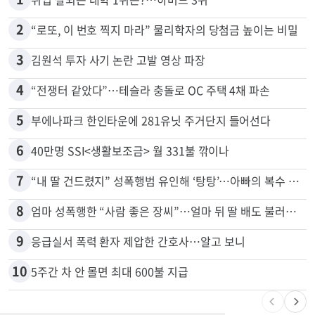
많이 본 뉴스
전체
로컬
1
취업 잘되는 대학 1위는?…하버드 3위
2
“로또, 이 번호 찍지 마라” 물리학자의 당첨금 높이는 비밀
3
김원석 투자 사기 논란 고발 영상 파장
4
“전쟁터 같았다”…테슬라 충돌로 OC 주택 4채 파손
5
부에나파크 한인타운에 281유닛 주거단지 들어선다
6
40만명 SSI<생활보조금> 월 331불 깎이나
7
“내 딸 건드렸지” 성폭행범 유인해 ‘탕탕’…아빠의 복수 결말
8
엄마 성폭행한 “사람 좋은 장씨”…얼마 뒤 딸 배도 불러왔다
9
응급실서 폭력 환자 제압한 간호사…알고 보니
10
5주간 차 안 몰면 최대 600불 지급