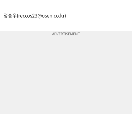
정승우(
reccos23@osen.co.kr
)