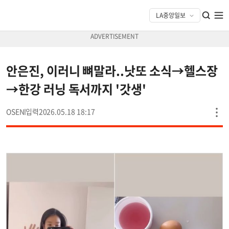
안은진, 이러니 뼈말라..낫또 소식→헬스장
→한강 러닝 독서까지 '갓생'
OSEN
2026.05.18 18:17