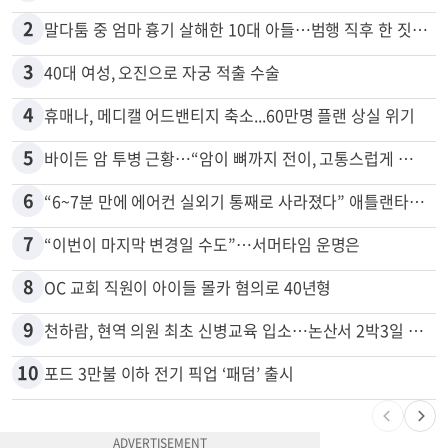
많이 본 뉴스
전체
로컬
1
목회자 신분으로 HIV 감염 숨기고 미성년자와 성관계
2
말다툼 중 엄마 흉기 살해한 10대 아들…범행 직후 한 짓 충격
3
40대 여성, 오진으로 자궁 적출 수술
4
휴매나, 메디캘 어드밴티지 축소...60만명 플랜 상실 위기
5
바이든 암 투병 근황…“암이 뼈까지 전이, 고통스럽게 투병 중”
6
“6~7분 만에 에어컨 실외기 통째로 사라졌다” 애틀랜타서 실외기 도난 급증
7
“이번이 마지막 변경일 수도”…서머타임 운명은
8
OC 교회 직원이 아이들 몰카 혐의로 40년형
9
천하람, 현역 의원 최초 신병교육 입소…논산서 2박3일 생활
10
포드 3만불 이하 전기 픽업 ‘패덤’ 출시