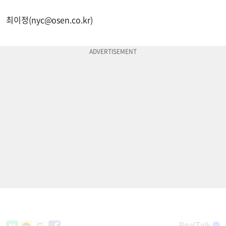
최이정(
nyc@osen.co.kr
)