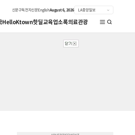
신문구독
전자신문
English
August 6, 2026
국
HelloKtown
핫딜
교육
업소록
의료관광