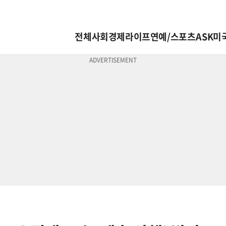
전체
사회
경제
라이프
연예/스포츠
ASK미