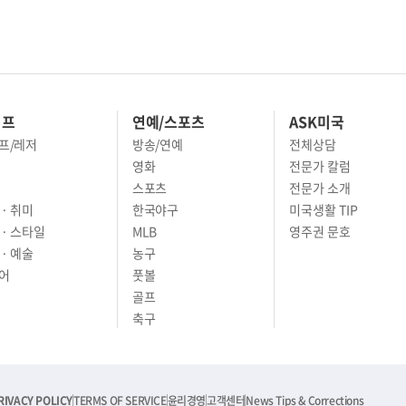
이프
연예/스포츠
ASK미국
프/레저
방송/연예
전체상담
영화
전문가 칼럼
스포츠
전문가 소개
· 취미
한국야구
미국생활 TIP
 · 스타일
MLB
영주권 문호
· 예술
농구
어
풋볼
골프
축구
RIVACY POLICY
TERMS OF SERVICE
윤리경영
고객센터
News Tips & Corrections