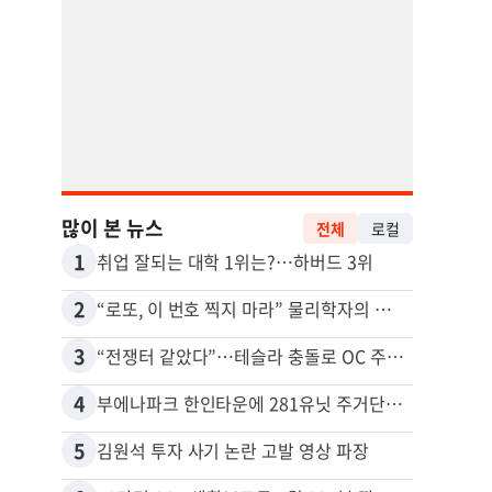
많이 본 뉴스
전체
로컬
1
11
취업 잘되는 대학 1위는?…하버드 3위
2
12
“로또, 이 번호 찍지 마라” 물리학자의 당첨금 높이는 비밀
3
13
“전쟁터 같았다”…테슬라 충돌로 OC 주택 4채 파손
5주간
4
14
부에나파크 한인타운에 281유닛 주거단지 들어선다
5
15
김원석 투자 사기 논란 고발 영상 파장