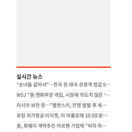
실시간 뉴스
“손녀들 같아서”…한국 온 태국 관광객 밥값 6만원 내준 할아버지
WSJ "美 엔화부양 개입, 시장에 의도치 않은 '유동성' 부작용"
러시아 보란 듯…"젤렌스키, 전쟁 발발 후 세르비아 첫 방문"
유럽 저가항공 이지젯, 미 아폴로에 10.9조원에 팔린다
美, 화웨이 계약추진 아르헨 기업에 "비자 취소" 경고…中 반발