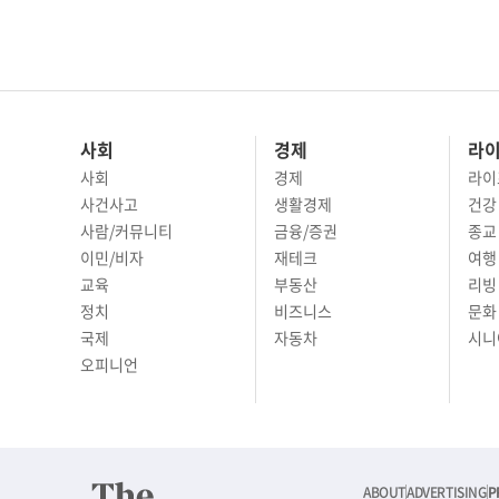
사회
경제
라
사회
경제
라이
사건사고
생활경제
건강
사람/커뮤니티
금융/증권
종교
이민/비자
재테크
여행 
교육
부동산
리빙
정치
비즈니스
문화 
국제
자동차
시니
오피니언
ABOUT
ADVERTISING
P