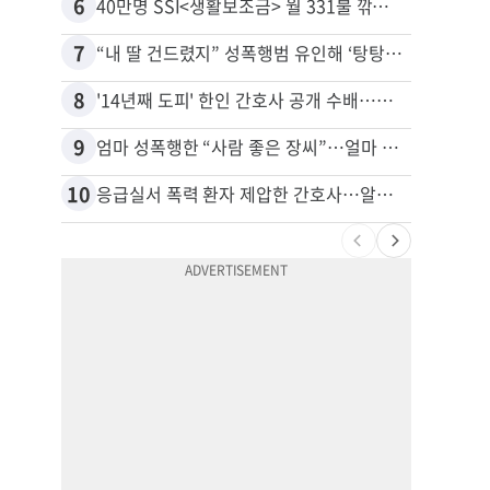
6
16
40만명 SSI<생활보조금> 월 331불 깎이나
7
17
“내 딸 건드렸지” 성폭행범 유인해 ‘탕탕’…아빠의 복수 결말
추방된
8
18
'14년째 도피' 한인 간호사 공개 수배…메디케어 사기 유죄
9
19
엄마 성폭행한 “사람 좋은 장씨”…얼마 뒤 딸 배도 불러왔다
유학생
10
20
응급실서 폭력 환자 제압한 간호사…알고 보니