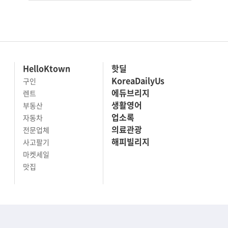
HelloKtown
핫딜
KoreaDailyUs
구인
에듀브리지
렌트
생활영어
부동산
업소록
자동차
의료관광
전문업체
해피빌리지
사고팔기
마켓세일
맛집