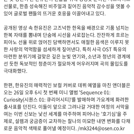
선물로, 한층 성숙해진 비주얼과 짙어진 음악적 감수성을 엿볼 수
있어 글로벌 팬들의 뜨거운 호응을 이끌어내고 있다.
공개된 영상 속 한유진은 고즈넉한 한옥을 배경으로 기품 넘치는
한복 자태를 뽐내며 단숨에 시선을 사로잡는다. 잔잔하게 흐르는
피아노 선율 위로 얹어진 담백하면서도 애절한 음색은 이루지 못
한 사랑의 먹먹함을 섬세하게 짚어낸다. 특히 사극 OST 특유의
아련한 분위기에 걸맞은 깊은 눈빛 연기와, 소년과 청년의 경계에
선 듯한 독보적인 청춘미가 절묘하게 어우러지며 곡의 몰입도를
극대화했다.
한편, 한유진의 매력적인 보컬 커버로 데뷔 예열을 마친 앤더블은
오는 26일 오후 6시 첫 번째 미니 앨범 'Sequence 01:
Curiosity(시퀀스 01: 큐리어시티)'를 발매하며 가요계에 화려한
출사표를 던진다. 이들이 앞으로 그려나갈 거대한 여정의 서막을
여는 이번 신보는 낯선 세계를 마주하며 피어나는 '호기심'을 주
제로, 설렘과 궁금증이 교차하는 찰나의 미묘한 내면 변화를 다채
로운 음악적 색채로 풀어낼 예정이다. /
mk3244@osen.co.kr