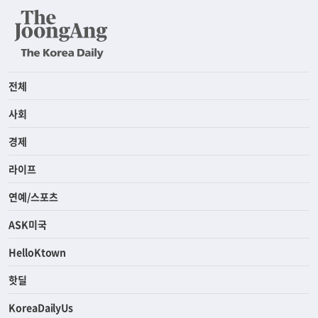
전체
사회
경제
라이프
연예/스포츠
ASK미국
HelloKtown
핫딜