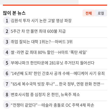
많이 본 뉴스
전체
로컬
1
김원석 투자 사기 논란 고발 영상 파장
2
5주간 차 안 몰면 최대 600불 지급
3
취업 잘되는 대학 1위는?…하버드 3위
4
쌀·라면 값 최대 80% 할인…H마트 ‘폭탄 세일’
5
부에나파크 한인타운에 281유닛 주거단지 들어선다
6
'14년째 도피' 한인 간호사 공개 수배…메디케어 사기 유죄
7
"65세 복수국적 빗장 푸나"... 한국 정부, 연령 완화 전면 추진
8
변호사시험 중 심정지 온 한인, 뉴욕주 제소