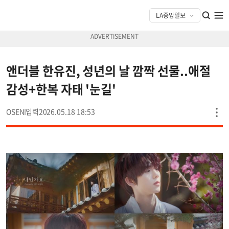
앤더블 한유진, 성년의 날 깜짝 선물..애절
감성+한복 자태 '눈길'
OSEN
2026.05.18 18:53