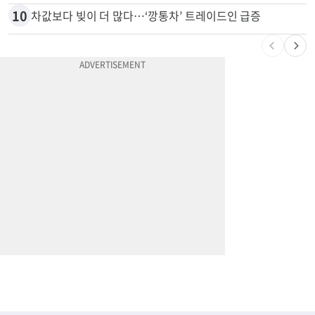
9
“전쟁터 같았다”…테슬라 충돌로 OC 주택 4채 파손
10
차값보다 빚이 더 많다…‘깡통차’ 트레이드인 급증