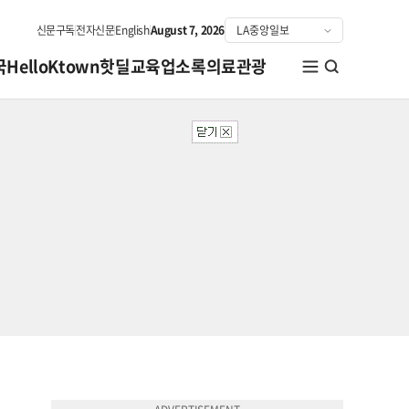
신문구독
전자신문
English
August 7, 2026
국
HelloKtown
핫딜
교육
업소록
의료관광