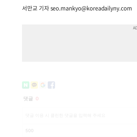
서만교 기자
seo.mankyo@koreadailyny.com