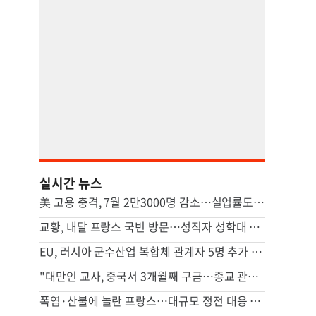
실시간 뉴스
美 고용 충격, 7월 2만3000명 감소…실업률도 감소해 엇갈린 신호
교황, 내달 프랑스 국빈 방문…성직자 성학대 피해자 만난다
EU, 러시아 군수산업 복합체 관계자 5명 추가 제재
"대만인 교사, 중국서 3개월째 구금…종교 관련 가능성"
폭염·산불에 놀란 프랑스…대규모 정전 대응 훈련 추진