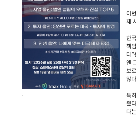
이번
제 
한국
책임
다”
엔 
보로
않다
.
특히
줬다
다는