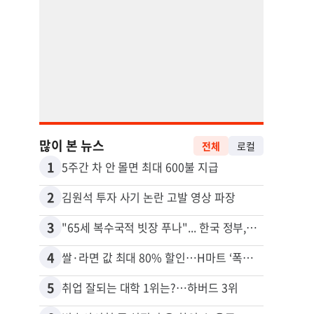
많이 본 뉴스
전체
로컬
1
11
5주간 차 안 몰면 최대 600불 지급
2
12
김원석 투자 사기 논란 고발 영상 파장
3
13
"65세 복수국적 빗장 푸나"... 한국 정부, 연령 완화 전면 추진
4
14
쌀·라면 값 최대 80% 할인…H마트 ‘폭탄 세일’
5
15
취업 잘되는 대학 1위는?…하버드 3위