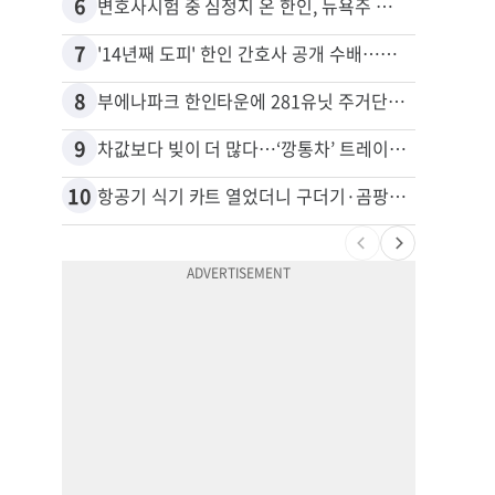
6
16
변호사시험 중 심정지 온 한인, 뉴욕주 제소
7
17
'14년째 도피' 한인 간호사 공개 수배…메디케어 사기 유죄
8
18
부에나파크 한인타운에 281유닛 주거단지 들어선다
9
19
차값보다 빚이 더 많다…‘깡통차’ 트레이드인 급증
10
20
항공기 식기 카트 열었더니 구더기·곰팡이…LAX 기내식 업체 논란