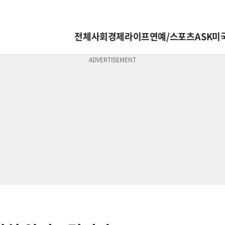
전체
사회
경제
라이프
연예/스포츠
ASK미