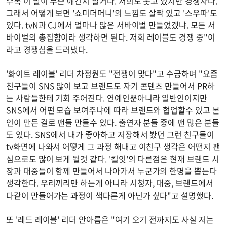
수록 이 말이 무슨 얘긴지 알거다. 저희도 웃고 있지만 경쟁자다.
그래서 어떻게 보면 '쇼미더머니'의 느낌도 살짝 있고 '스우파'도
있다. tvN과 CJ에서 얼마나 많은 서바이벌 만들었겠냐. 모든 서
바이벌의 총집합이라 생각하면 된다. 저희 레이블도 경쟁 중"이
라고 경쟁심을 드러냈다.
'화이트 레이블' 리더 차정원도 "전쟁이 맞다"고 수긍하며 "요즘
친구들이 SNS 많이 보고 브랜드도 자기 콘텐츠 만들어서 PR하
는 사람들한테 기회 주어진다. 연예인뿐아니라 일반인이지만
SNS에서 어떤 모습 보여주냐에 따라 브랜드와 협업할수 있고 본
인이 만든 걸로 팬들 만들수 있다. 출연자 분들 중에 팬 많은 분들
도 있다. SNS에서 내가 좋아하고 저장해서 봤던 그런 친구들이
tv화면에 나와서 어떻게 그 과정 해내고 이친구 생각은 어떤지 팬
심으로도 많이 보게 될것 같다. '킬잇'의 다른점은 현재 브랜드 시
장과 대중들이 함께 만들어서 나아가서 누군가의 한명을 뽑는다
생각한다. 우리끼리만 하는게 아니라 시청자, 대중, 브랜드에서
다같이 만들어가는 과정이 색다른게 아닌가 싶다"고 설명했다.
또 '레드 레이블' 리더 안아름은 "여기 오기 전까지도 사실 저는