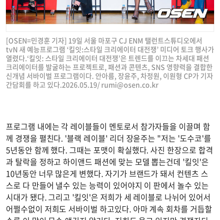
[OSEN=민경훈 기자] 19일 서울 마포구 CJ ENM 탤런트스튜디오에서
tvN 새 예능프로그램 ‘킬잇:스타일 크리에이터 대전쟁’ 미디어 토크 행사가
열렸다.‘킬잇: 스타일 크리에이터 대전쟁’은 트렌드를 이끄는 차세대 패션
크리에이터를 발굴하는 프로젝트로, 패션과 콘텐츠, SNS 영향력을 결합한
신개념 서바이벌 프로그램이다. 안아름, 장윤주, 차정원, 이원형 CP가 기자
간담회를 하고 있다.2026.05.19/
rumi@osen.co.kr
프로그램 내에는 각 레이블들이 멘토로서 참가자들을 이끌며 함
께 경쟁을 펼친다. '블랙 레이블' 리더 장윤주는 "저는 '도수코'를
5년동안 함께 했다. 그때는 포맷이 확실했다. 사진 한장으로 합격
과 탈락을 정하고 하이앤드 패션에 맞는 모델 뽑는건데 '킬잇'은
10년동안 너무 많은게 변했다. 자기가 브랜드가 돼서 컨텐츠 스
스로 다 만들어 낼수 있는 능력이 있어야지 이 판에서 놀수 있는
시대가 됐다. 그리고 '킬잇'은 저희가 세 레이블로 나뉘어 있어서
어쩔수없이 저희도 서바이벌 하고있다. 아마 계속 회차를 거듭할