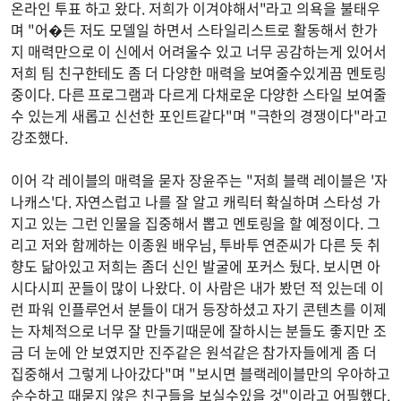
온라인 투표 하고 왔다. 저희가 이겨야해서"라고 의욕을 불태우
며 "어�든 저도 모델일 하면서 스타일리스트로 활동해서 한가
지 매력만으로 이 신에서 어려울수 있고 너무 공감하는게 있어서
저희 팀 친구한테도 좀 더 다양한 매력을 보여줄수있게끔 멘토링
중이다. 다른 프로그램과 다르게 다채로운 다양한 스타일 보여줄
수 있는게 새롭고 신선한 포인트같다"며 "극한의 경쟁이다"라고
강조했다.
이어 각 레이블의 매력을 묻자 장윤주는 "저희 블랙 레이블은 '자
나캐스'다. 자연스럽고 나를 잘 알고 캐릭터 확실하며 스타성 가
지고 있는 그런 인물을 집중해서 뽑고 멘토링을 할 예정이다. 그
리고 저와 함께하는 이종원 배우님, 투바투 연준씨가 다른 듯 취
향도 닮아있고 저희는 좀더 신인 발굴에 포커스 뒀다. 보시면 아
시다시피 꾼들이 많이 나왔다. 이 사람은 내가 봤던 적 있는데 이
런 파워 인플루언서 분들이 대거 등장하셨고 자기 콘텐츠를 이제
는 자체적으로 너무 잘 만들기때문에 잘하시는 분들도 좋지만 조
금 더 눈에 안 보였지만 진주같은 원석같은 참가자들에게 좀 더
집중해서 그렇게 나아갔다"며 "보시면 블랙레이블만의 우아하고
순수하고 때묻지 않은 친구들을 보실수있을 것"이라고 어필했다.