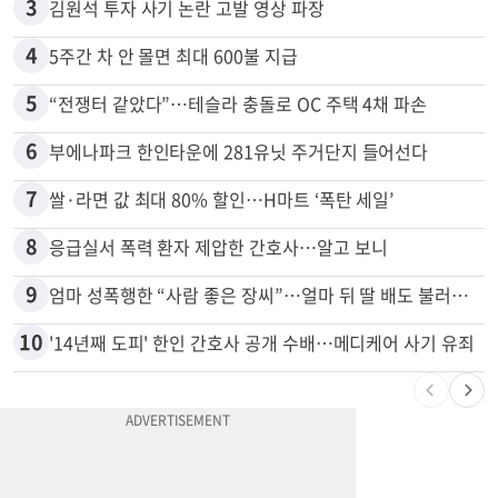
2
“로또, 이 번호 찍지 마라” 물리학자의 당첨금 높이는 비밀
3
김원석 투자 사기 논란 고발 영상 파장
4
5주간 차 안 몰면 최대 600불 지급
5
“전쟁터 같았다”…테슬라 충돌로 OC 주택 4채 파손
6
부에나파크 한인타운에 281유닛 주거단지 들어선다
7
쌀·라면 값 최대 80% 할인…H마트 ‘폭탄 세일’
8
응급실서 폭력 환자 제압한 간호사…알고 보니
9
엄마 성폭행한 “사람 좋은 장씨”…얼마 뒤 딸 배도 불러왔다
10
'14년째 도피' 한인 간호사 공개 수배…메디케어 사기 유죄