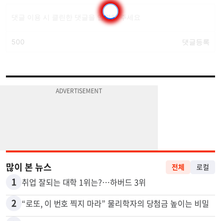
많이 본 뉴스
전체
로컬
1
취업 잘되는 대학 1위는?…하버드 3위