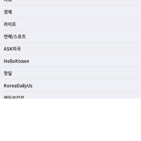
전체
사회
경제
라이프
연예/스포츠
ASK미국
HelloKtown
핫딜
KoreaDailyUs
에듀브리지
생활영어
업소록