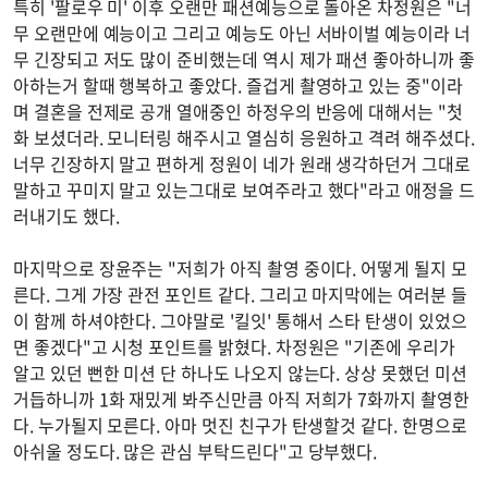
특히 '팔로우 미' 이후 오랜만 패션예능으로 돌아온 차정원은 "너
무 오랜만에 예능이고 그리고 예능도 아닌 서바이벌 예능이라 너
무 긴장되고 저도 많이 준비했는데 역시 제가 패션 좋아하니까 좋
아하는거 할때 행복하고 좋았다. 즐겁게 촬영하고 있는 중"이라
며 결혼을 전제로 공개 열애중인 하정우의 반응에 대해서는 "첫
화 보셨더라. 모니터링 해주시고 열심히 응원하고 격려 해주셨다.
너무 긴장하지 말고 편하게 정원이 네가 원래 생각하던거 그대로
말하고 꾸미지 말고 있는그대로 보여주라고 했다"라고 애정을 드
러내기도 했다.
마지막으로 장윤주는 "저희가 아직 촬영 중이다. 어떻게 될지 모
른다. 그게 가장 관전 포인트 같다. 그리고 마지막에는 여러분 들
이 함께 하셔야한다. 그야말로 '킬잇' 통해서 스타 탄생이 있었으
면 좋겠다"고 시청 포인트를 밝혔다. 차정원은 "기존에 우리가
알고 있던 뻔한 미션 단 하나도 나오지 않는다. 상상 못했던 미션
거듭하니까 1화 재밌게 봐주신만큼 아직 저희가 7화까지 촬영한
다. 누가될지 모른다. 아마 멋진 친구가 탄생할것 같다. 한명으로
아쉬울 정도다. 많은 관심 부탁드린다"고 당부했다.