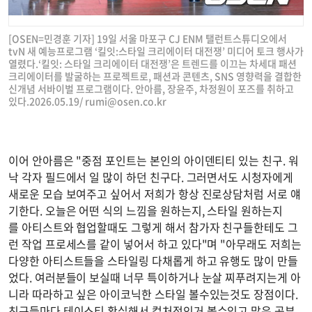
[OSEN=민경훈 기자] 19일 서울 마포구 CJ ENM 탤런트스튜디오에서
tvN 새 예능프로그램 ‘킬잇:스타일 크리에이터 대전쟁’ 미디어 토크 행사가
열렸다.‘킬잇: 스타일 크리에이터 대전쟁’은 트렌드를 이끄는 차세대 패션
크리에이터를 발굴하는 프로젝트로, 패션과 콘텐츠, SNS 영향력을 결합한
신개념 서바이벌 프로그램이다. 안아름, 장윤주, 차정원이 포즈를 취하고
있다.2026.05.19/
rumi@osen.co.kr
이어 안아름은 "중점 포인트는 본인의 아이덴티티 있는 친구. 워
낙 각자 필드에서 일 많이 하던 친구다. 그러면서도 시청자에게
새로운 모습 보여주고 싶어서 저희가 항상 진로상담처럼 서로 얘
기한다. 오늘은 어떤 식의 느낌을 원하는지, 스타일 원하는지
를 아티스트와 협업할때도 그렇게 해서 참가자 친구들한테도 그
런 작업 프로세스를 같이 넣어서 하고 있다"며 "아무래도 저희는
다양한 아티스트들을 스타일링 다채롭게 하고 유행도 많이 만들
었다. 여러분들이 보실때 너무 특이하거나 눈살 찌푸려지는게 아
니라 따라하고 싶은 아이코닉한 스타일 볼수있는것도 장점이다.
친구들마다 테이스티 확실해서 컬처적인거 볼수있고 많은 공부