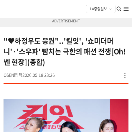
"♥하정우도 응원"..'킬잇', '쇼미더머
니'·'스우파' 뺨치는 극한의 패션 전쟁[Oh!
쎈 현장](종합)
OSEN
2026.05.18 23:26