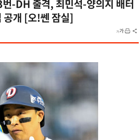
3번-DH 출격, 최민석-양의지 배터
 공개 [오!쎈 잠실]