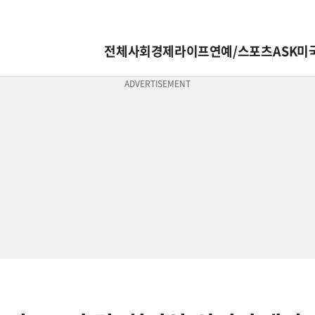
전체
사회
경제
라이프
연예/스포츠
ASK미