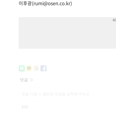
이후광(
rumi@osen.co.kr
)