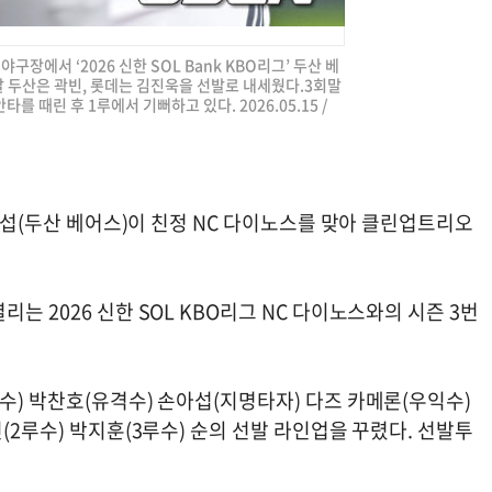
야구장에서 ‘2026 신한 SOL Bank KBO리그’ 두산 베
 두산은 곽빈, 롯데는 김진욱을 선발로 내세웠다.3회말
 때린 후 1루에서 기뻐하고 있다. 2026.05.15 /
손아섭(두산 베어스)이 친정 NC 다이노스를 맞아 클린업트리오
는 2026 신한 SOL KBO리그 NC 다이노스와의 시즌 3번
수) 박찬호(유격수) 손아섭(지명타자) 다즈 카메론(우익수)
(2루수) 박지훈(3루수) 순의 선발 라인업을 꾸렸다. 선발투