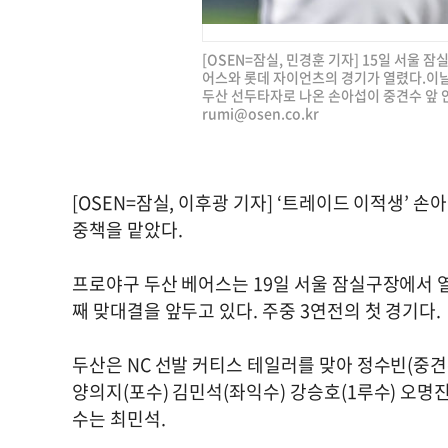
[OSEN=잠실, 민경훈 기자] 15일 서울 잠실
어스와 롯데 자이언츠의 경기가 열렸다.이날
두산 선두타자로 나온 손아섭이 중견수 앞 안타를
rumi@osen.co.kr
[OSEN=잠실, 이후광 기자] ‘트레이드 이적생’ 
중책을 맡았다.
프로야구 두산 베어스는 19일 서울 잠실구장에서 열리
째 맞대결을 앞두고 있다. 주중 3연전의 첫 경기다.
두산은 NC 선발 커티스 테일러를 맞아 정수빈(중견
양의지(포수) 김민석(좌익수) 강승호(1루수) 오명진
수는 최민석.