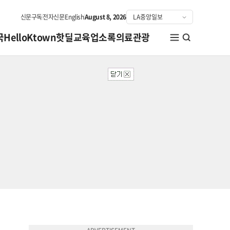
신문구독
전자신문
English
August 8, 2026
국
HelloKtown
핫딜
교육
업소록
의료관광