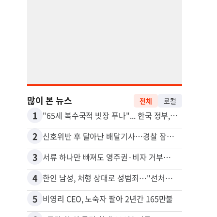
많이 본 뉴스
전체
로컬
1
11
"65세 복수국적 빗장 푸나"... 한국 정부, 연령 완화 전면 추진
김원석
2
12
신호위반 후 달아난 배달기사…경찰 잠복해 잡고보니 ‘반전’
3
13
서류 하나만 빠져도 영주권·비자 거부…심사관 재량권 대폭 확대
4
14
한인 남성, 처형 상대로 성범죄…"선처해줬더니 배신자 취급"
5
15
비영리 CEO, 노숙자 팔아 2년간 165만불