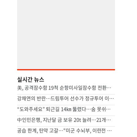
실시간 뉴스
美, 공격잠수함 19척 순항미사일잠수함 전환…中 견제 강화
강채연의 반란…드림투어 선수가 정규투어 이틀째 선두
“도와주세요” 퇴근길 14㎞ 뚫렸다…숨 못쉬던 아기 살린 기적
中인민은행, 지난달 금 보유 20t 늘려…21개월 연속 증가세
공습 한계, 탄약 고갈…"미군 수뇌부, 이란전 출구전략 모색중"