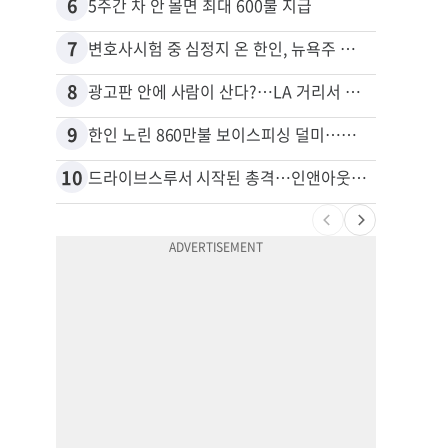
6
16
5주간 차 안 몰면 최대 600불 지급
7
17
변호사시험 중 심정지 온 한인, 뉴욕주 제소
8
18
광고판 안에 사람이 산다?…LA 거리서 화제
9
19
한인 노린 860만불 보이스피싱 덜미…영사관·한국 검찰 사칭
10
20
드라이브스루서 시작된 총격…인앤아웃 참사 영상 공개