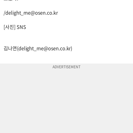
/
delight_me@osen.co.kr
[사진] SNS
김나연(
delight_me@osen.co.kr
)