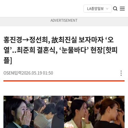
홍진경→정선희, 故최진실 보자마자 ‘오
열’..최준희 결혼식, ‘눈물바다’ 현장[핫피
플]
OSEN
2026.05.19 01:50