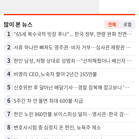
많이 본 뉴스
전체
로컬
1
"65세 복수국적 빗장 푸나"... 한국 정부, 연령 완화 전면 추진
2
서류 하나만 빠져도 영주권·비자 거부…심사관 재량권 대폭 확대
3
한인 남성, 처형 상대로 성범죄…"선처해줬더니 배신자 취급"
4
비영리 CEO, 노숙자 팔아 2년간 165만불
5
신호위반 후 달아난 배달기사…경찰 잠복해 잡고보니 ‘반전’
6
5주간 차 안 몰면 최대 600불 지급
7
한인 노린 860만불 보이스피싱 덜미…영사관·한국 검찰 사칭