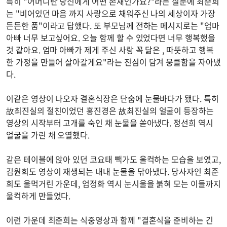
특히 "어머니란 당신에게 어떤 존재인가요?"라는 질문에 최준희
는 "비어있던 마음 까지 사랑으로 채워주신 나의 세상이자 가장
든든한 품"이라고 답했다. 또 부모님께 전하는 메시지로는 "엄마
아빠 너무 보고싶어요. 오늘 함께 할 수 있었다면 너무 행복했을
것 같아요. 엄마 아빠가 제게 주신 사랑 꼭 닮은 , 따뜻하고 행복
한 가정을 만들어 살아갈게요"라는 진심이 담겨 뭉클함을 자아냈
다.
이같은 영상이 나오자 결혼식장은 단숨에 눈물바다가 됐다. 특히
故최진실의 절친이었던 홍진경은 故최진실의 얼굴이 등장하는
영상의 시작부터 고개를 숙인 채 눈물을 쏟아냈다. 정선희 역시
얼굴을 가린 채 오열했다.
같은 테이블에 앉아 있던 코요태 빽가도 울컥하는 모습을 보였고,
김원희도 영상이 재생되는 내내 눈물을 닦아냈다. 당사자인 최준
희도 울먹거린 가운데, 엄정화 역시 눈시울을 붉혀 모는 이들까지
울컥하게 만들었다.
이런 가운데 최준희는 식중영상과 함께 "결혼식을 준비하는 긴