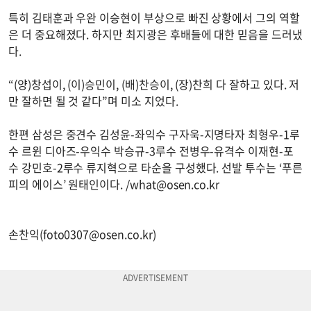
특히 김태훈과 우완 이승현이 부상으로 빠진 상황에서 그의 역할
은 더 중요해졌다. 하지만 최지광은 후배들에 대한 믿음을 드러냈
다.
“(양)창섭이, (이)승민이, (배)찬승이, (장)찬희 다 잘하고 있다. 저
만 잘하면 될 것 같다”며 미소 지었다.
한편 삼성은 중견수 김성윤-좌익수 구자욱-지명타자 최형우-1루
수 르윈 디아즈-우익수 박승규-3루수 전병우-유격수 이재현-포
수 강민호-2루수 류지혁으로 타순을 구성했다. 선발 투수는 ‘푸른
피의 에이스’ 원태인이다. /
what@osen.co.kr
손찬익(
foto0307@osen.co.kr
)