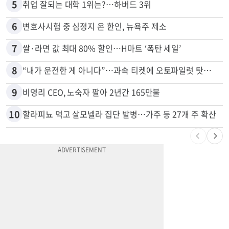
4
항공기 식기 카트 열었더니 구더기·곰팡이…LAX 기내식 업체 논란
5
취업 잘되는 대학 1위는?…하버드 3위
6
변호사시험 중 심정지 온 한인, 뉴욕주 제소
7
쌀·라면 값 최대 80% 할인…H마트 ‘폭탄 세일’
8
“내가 운전한 게 아니다”…과속 티켓에 오토파일럿 탓한 운전자
9
비영리 CEO, 노숙자 팔아 2년간 165만불
10
할라피뇨 먹고 살모넬라 집단 발병…가주 등 27개 주 확산