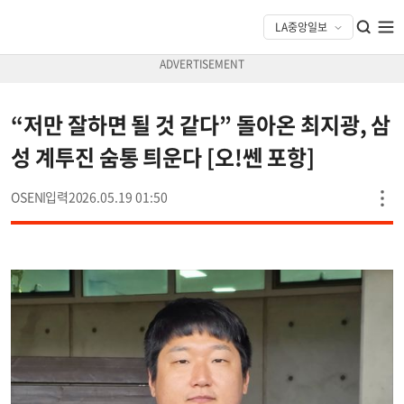
“저만 잘하면 될 것 같다” 돌아온 최지광, 삼
성 계투진 숨통 틔운다 [오!쎈 포항]
OSEN
2026.05.19 01:50