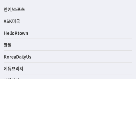
경제
라이프
연예/스포츠
ASK미국
HelloKtown
핫딜
KoreaDailyUs
에듀브리지
생활영어
업소록
의료관광
해피빌리지