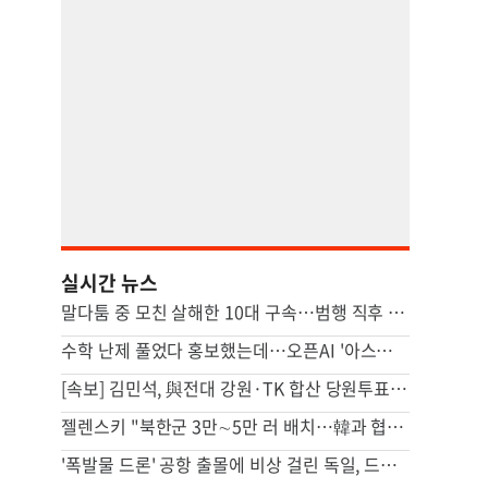
실시간 뉴스
말다툼 중 모친 살해한 10대 구속…범행 직후 반려견도 죽여
수학 난제 풀었다 홍보했는데…오픈AI '아스트라' 개발 보류 발표, 왜[팩플]
[속보] 김민석, 與전대 강원·TK 합산 당원투표서 승리
젤렌스키 "북한군 3만∼5만 러 배치…韓과 협력 위해 접촉 중"
'폭발물 드론' 공항 출몰에 비상 걸린 독일, 드론 연구 확대