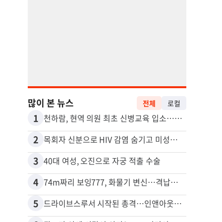
많이 본 뉴스
전체
로컬
1
11
천하람, 현역 의원 최초 신병교육 입소…논산서 2박3일 생활
2
12
목회자 신분으로 HIV 감염 숨기고 미성년자와 성관계
포드 
3
13
40대 여성, 오진으로 자궁 적출 수술
4
14
74m짜리 보잉777, 화물기 변신…격납고서 ‘보물’ 찾는 인천공항
5
15
드라이브스루서 시작된 총격…인앤아웃 참사 영상 공개