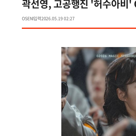
곽선영, 고공행진 '허수아비' 
OSEN
2026.05.19 02:27