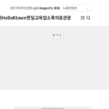
신문구독
전자신문
English
August 9, 2026
국
HelloKtown
핫딜
교육
업소록
의료관광