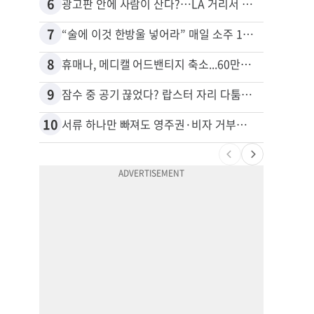
6
16
광고판 안에 사람이 산다?…LA 거리서 화제
7
17
“술에 이것 한방울 넣어라” 매일 소주 1병 까는 91세의 철칙
8
18
휴매나, 메디캘 어드밴티지 축소...60만명 플랜 상실 위기
9
19
잠수 중 공기 끊었다? 랍스터 자리 다툼이 살인미수 사건으로
10
20
서류 하나만 빠져도 영주권·비자 거부…심사관 재량권 대폭 확대