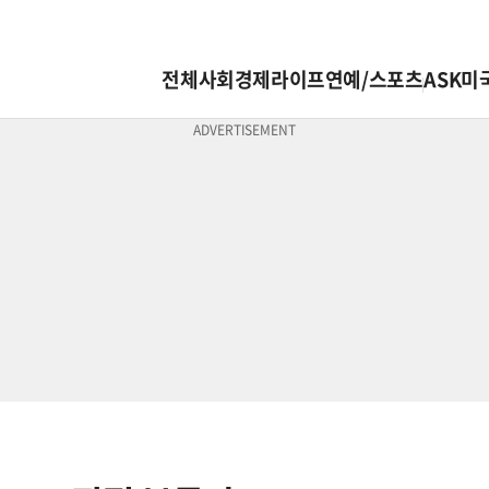
전체
사회
경제
라이프
연예/스포츠
ASK미