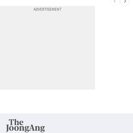
10
“내 딸 건드렸지” 성폭행범 유인해 ‘탕탕’…아빠의 복수 결말