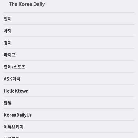
전체
사회
경제
라이프
연예/스포츠
ASK미국
HelloKtown
핫딜
KoreaDailyUs