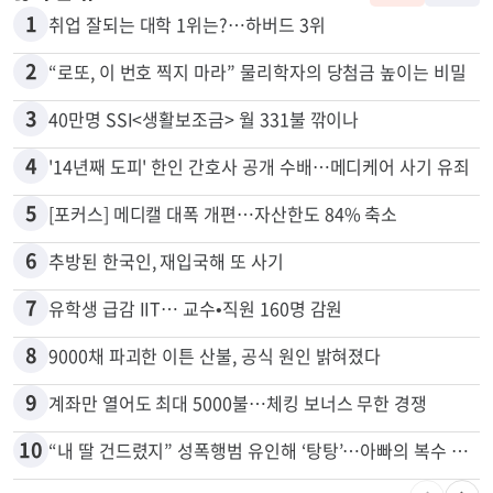
많이 본 뉴스
전체
로컬
1
취업 잘되는 대학 1위는?…하버드 3위
2
“로또, 이 번호 찍지 마라” 물리학자의 당첨금 높이는 비밀
3
40만명 SSI<생활보조금> 월 331불 깎이나
4
'14년째 도피' 한인 간호사 공개 수배…메디케어 사기 유죄
5
[포커스] 메디캘 대폭 개편…자산한도 84% 축소
6
추방된 한국인, 재입국해 또 사기
7
유학생 급감 IIT… 교수•직원 160명 감원
8
9000채 파괴한 이튼 산불, 공식 원인 밝혀졌다
9
계좌만 열어도 최대 5000불…체킹 보너스 무한 경쟁