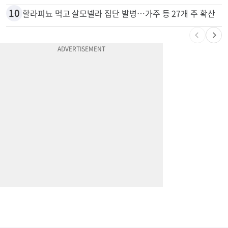
10
할라피뇨 먹고 살모넬라 집단 발병…가주 등 27개 주 확산