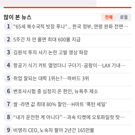
많이 본 뉴스
전체
로컬
1
"65세 복수국적 빗장 푸나"... 한국 정부, 연령 완화 전면 추진
2
5주간 차 안 몰면 최대 600불 지급
3
김원석 투자 사기 논란 고발 영상 파장
4
항공기 식기 카트 열었더니 구더기·곰팡이…LAX 기내식 업체 논란
5
취업 잘되는 대학 1위는?…하버드 3위
6
변호사시험 중 심정지 온 한인, 뉴욕주 제소
7
쌀·라면 값 최대 80% 할인…H마트 ‘폭탄 세일’
8
“내가 운전한 게 아니다”…과속 티켓에 오토파일럿 탓한 운전자
9
비영리 CEO, 노숙자 팔아 2년간 165만불