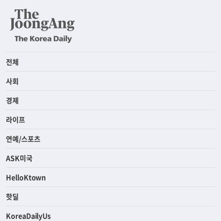
전체
사회
경제
라이프
연예/스포츠
ASK미국
HelloKtown
핫딜
KoreaDailyUs