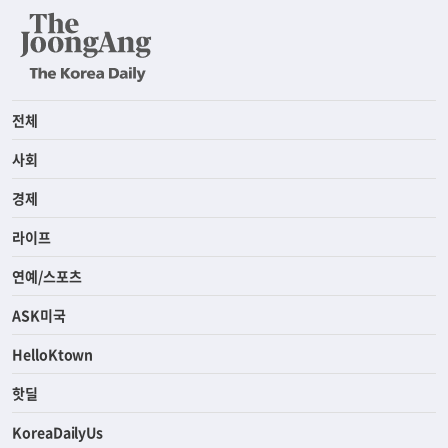
전체
사회
경제
라이프
연예/스포츠
ASK미국
HelloKtown
핫딜