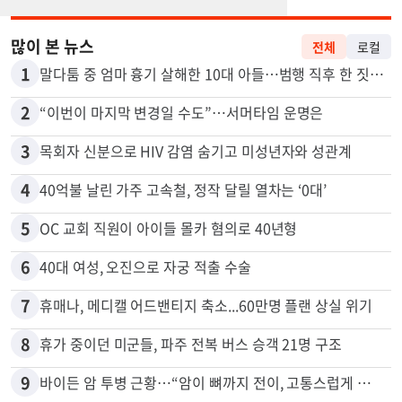
많이 본 뉴스
전체
로컬
1
말다툼 중 엄마 흉기 살해한 10대 아들…범행 직후 한 짓 충격
2
“이번이 마지막 변경일 수도”…서머타임 운명은
3
목회자 신분으로 HIV 감염 숨기고 미성년자와 성관계
4
40억불 날린 가주 고속철, 정작 달릴 열차는 ‘0대’
5
OC 교회 직원이 아이들 몰카 혐의로 40년형
6
40대 여성, 오진으로 자궁 적출 수술
7
휴매나, 메디캘 어드밴티지 축소...60만명 플랜 상실 위기
8
휴가 중이던 미군들, 파주 전복 버스 승객 21명 구조