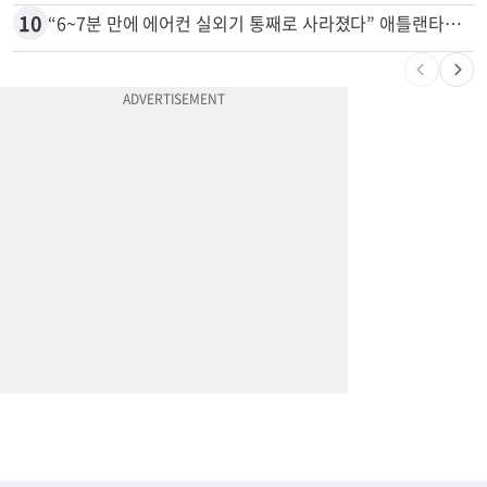
9
바이든 암 투병 근황…“암이 뼈까지 전이, 고통스럽게 투병 중”
10
“6~7분 만에 에어컨 실외기 통째로 사라졌다” 애틀랜타서 실외기 도난 급증