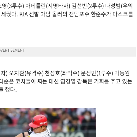
도영(3루수) 아데를린(지명타자) 김선빈(2루수) 나성범(우익
내세웠다. KIA 선발 아담 올러의 전담포수 한준수가 마스크를
자) 오지환(유격수) 천성호(좌익수) 문정빈(1루수) 박동원
. 타순은 코치들이 짜는 대신 염경엽 감독은 기회를 주고 있는
을 했다.