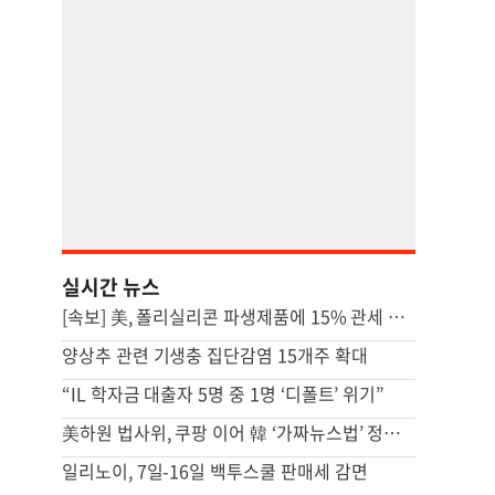
실시간 뉴스
[속보] 美, 폴리실리콘 파생제품에 15% 관세 부과…120일 뒤 발효
양상추 관련 기생충 집단감염 15개주 확대
“IL 학자금 대출자 5명 중 1명 ‘디폴트’ 위기”
美하원 법사위, 쿠팡 이어 韓 ‘가짜뉴스법’ 정조준…“美 기업 겨냥”
일리노이, 7일-16일 백투스쿨 판매세 감면