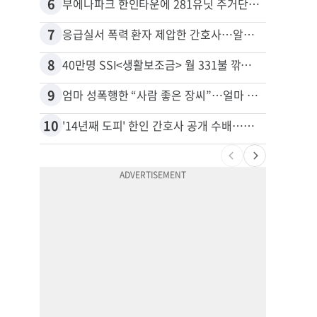
6
16
부에나파크 한인타운에 281유닛 주거단지 들어선다
7
17
응급실서 폭력 환자 제압한 간호사…알고 보니
8
18
40만명 SSI<생활보조금> 월 331불 깎이나
유학생
9
19
엄마 성폭행한 “사람 좋은 장씨”…얼마 뒤 딸 배도 불러왔다
10
20
'14년째 도피' 한인 간호사 공개 수배…메디케어 사기 유죄