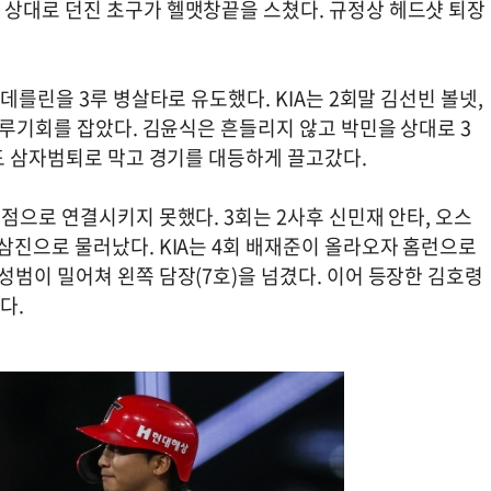
상대로 던진 초구가 헬맷창끝을 스쳤다. 규정상 헤드샷 퇴장
데를린을 3루 병살타로 유도했다. KIA는 2회말 김선빈 볼넷,
만루기회를 잡았다. 김윤식은 흔들리지 않고 박민을 상대로 3
회도 삼자범퇴로 막고 경기를 대등하게 끌고갔다.
점으로 연결시키지 못했다. 3회는 2사후 신민재 안타, 오스
삼진으로 물러났다. KIA는 4회 배재준이 올라오자 홈런으로
범이 밀어쳐 왼쪽 담장(7호)을 넘겼다. 이어 등장한 김호령
렸다.