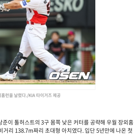
데뷔홈런을 날렸다./KIA 타이거즈 제공
박상준이 톨허스트의 3구 몸쪽 낮은 커터를 공략해 우월 장외홈
, 비거리 138.7m짜리 초대형 아치였다. 입단 5년만에 나온 첫