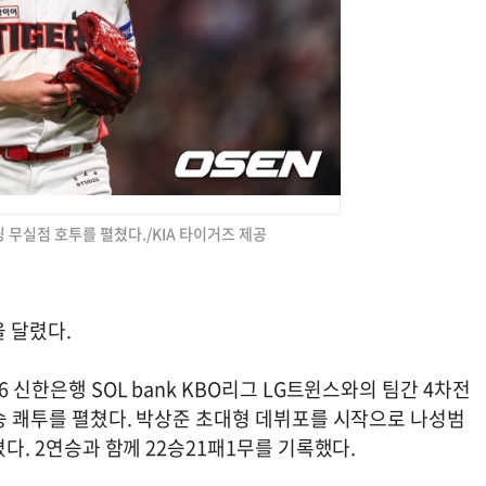
닝 무실점 호투를 펼쳤다./KIA 타이거즈 제공
을 달렸다.
6 신한은행 SOL bank KBO리그 LG트윈스와의 팀간 4차전
 5승 쾌투를 펼쳤다. 박상준 초대형 데뷔포를 시작으로 나성범
졌다. 2연승과 함께 22승21패1무를 기록했다.