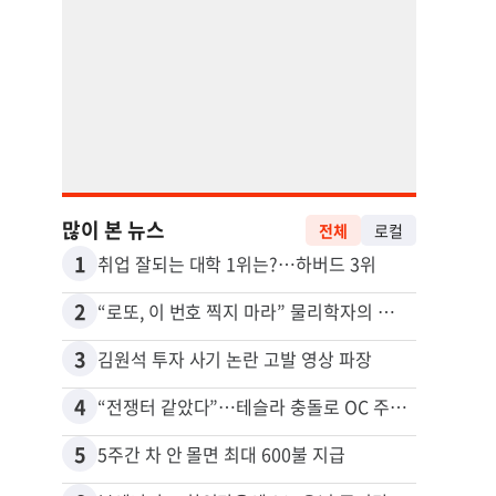
많이 본 뉴스
전체
로컬
1
11
취업 잘되는 대학 1위는?…하버드 3위
2
12
“로또, 이 번호 찍지 마라” 물리학자의 당첨금 높이는 비밀
3
13
김원석 투자 사기 논란 고발 영상 파장
4
14
“전쟁터 같았다”…테슬라 충돌로 OC 주택 4채 파손
5
15
5주간 차 안 몰면 최대 600불 지급