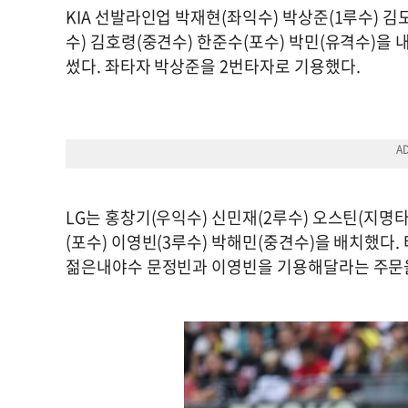
KIA 선발라인업 박재현(좌익수) 박상준(1루수) 김
수) 김호령(중견수) 한준수(포수) 박민(유격수)을 
썼다. 좌타자 박상준을 2번타자로 기용했다.
LG는 홍창기(우익수) 신민재(2루수) 오스틴(지명타
(포수) 이영빈(3루수) 박해민(중견수)을 배치했다
젊은내야수 문정빈과 이영빈을 기용해달라는 주문