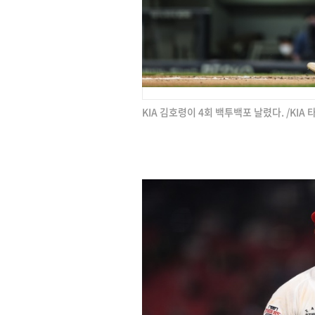
KIA 김호령이 4회 백투백포 날렸다. /KIA