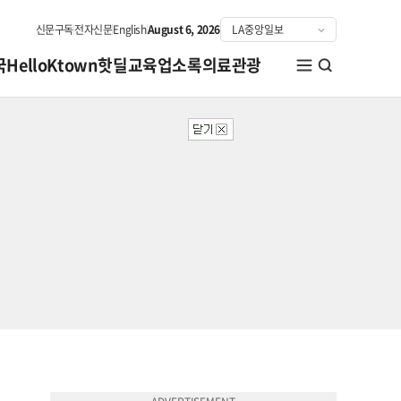
신문구독
전자신문
English
August 6, 2026
국
HelloKtown
핫딜
교육
업소록
의료관광