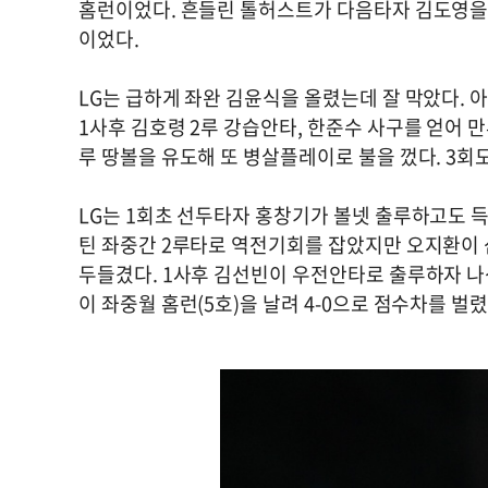
홈런이었다. 흔들린 톨허스트가 다음타자 김도영을 
이었다.
LG는 급하게 좌완 김윤식을 올렸는데 잘 막았다. 아
1사후 김호령 2루 강습안타, 한준수 사구를 얻어 
루 땅볼을 유도해 또 병살플레이로 불을 껐다. 3
LG는 1회초 선두타자 홍창기가 볼넷 출루하고도 득
틴 좌중간 2루타로 역전기회를 잡았지만 오지환이 
두들겼다. 1사후 김선빈이 우전안타로 출루하자 나성
이 좌중월 홈런(5호)을 날려 4-0으로 점수차를 벌