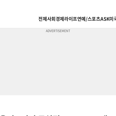
전체
사회
경제
라이프
연예/스포츠
ASK미