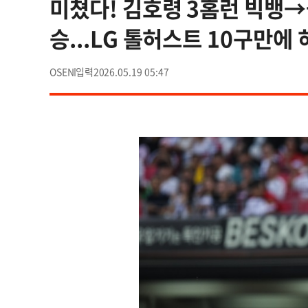
미쳤다! 김호령 3홈런 빅뱅→올러
승...LG 톨허스트 10구만에
OSEN
2026.05.19 05:47