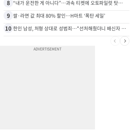
7
비영리 CEO, 노숙자 팔아 2년간 165만불
8
“내가 운전한 게 아니다”…과속 티켓에 오토파일럿 탓한 운전자
9
쌀·라면 값 최대 80% 할인…H마트 ‘폭탄 세일’
10
한인 남성, 처형 상대로 성범죄…"선처해줬더니 배신자 취급"