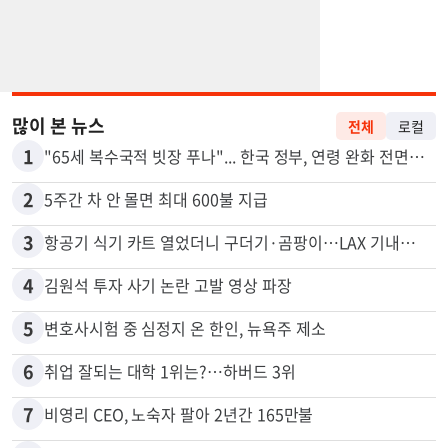
많이 본 뉴스
전체
로컬
1
"65세 복수국적 빗장 푸나"... 한국 정부, 연령 완화 전면 추진
2
5주간 차 안 몰면 최대 600불 지급
3
항공기 식기 카트 열었더니 구더기·곰팡이…LAX 기내식 업체 논란
4
김원석 투자 사기 논란 고발 영상 파장
5
변호사시험 중 심정지 온 한인, 뉴욕주 제소
6
취업 잘되는 대학 1위는?…하버드 3위