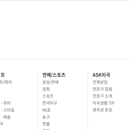
이프
연예/스포츠
ASK미국
프/레저
방송/연예
전체상담
영화
전문가 칼럼
스포츠
전문가 소개
· 취미
한국야구
미국생활 TIP
 · 스타일
MLB
영주권 문호