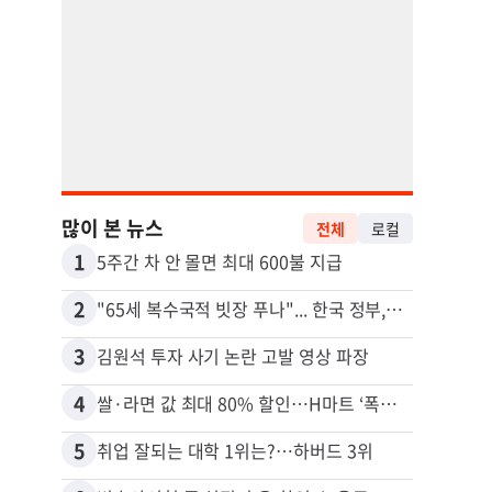
많이 본 뉴스
전체
로컬
1
11
5주간 차 안 몰면 최대 600불 지급
2
12
"65세 복수국적 빗장 푸나"... 한국 정부, 연령 완화 전면 추진
3
13
김원석 투자 사기 논란 고발 영상 파장
4
14
쌀·라면 값 최대 80% 할인…H마트 ‘폭탄 세일’
5
15
취업 잘되는 대학 1위는?…하버드 3위