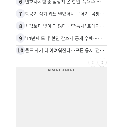
6
16
변호사시험 중 심정지 온 한인, 뉴욕주 제소
비영리
7
17
항공기 식기 카트 열었더니 구더기·곰팡이…LAX 기내식 업체 논란
8
18
차값보다 빚이 더 많다…‘깡통차’ 트레이드인 급증
9
19
'14년째 도피' 한인 간호사 공개 수배…메디케어 사기 유죄
10
20
콘도 사기 더 어려워진다…모든 융자 ‘전체 심사’