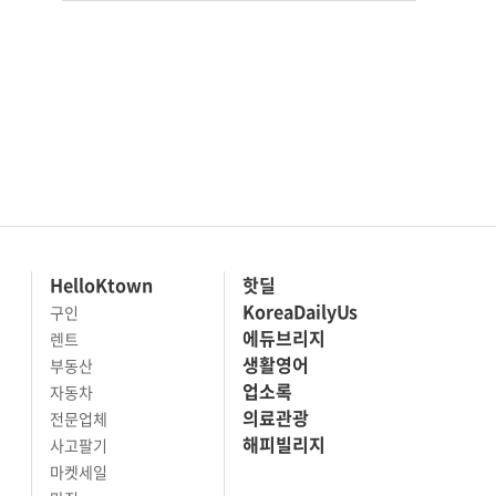
HelloKtown
핫딜
KoreaDailyUs
구인
에듀브리지
렌트
생활영어
부동산
업소록
자동차
의료관광
전문업체