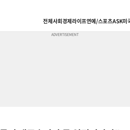
전체
사회
경제
라이프
연예/스포츠
ASK미