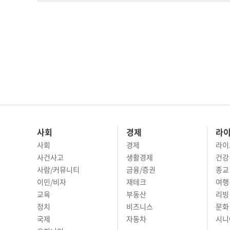
사회
경제
라
사회
경제
라이
사건사고
생활경제
건강
사람/커뮤니티
금융/증권
종교
이민/비자
재테크
여행 
교육
부동산
리빙