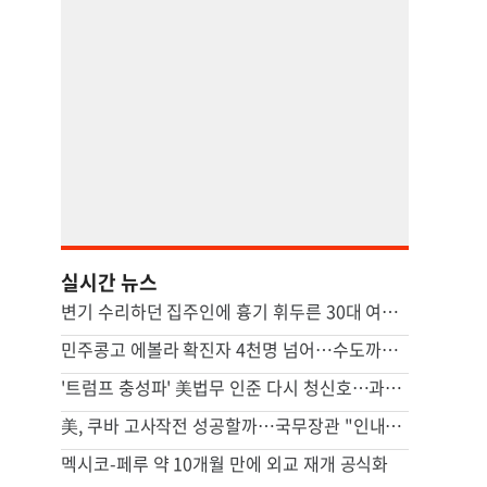
실시간 뉴스
변기 수리하던 집주인에 흉기 휘두른 30대 여성 세입자 체포
민주콩고 에볼라 확진자 4천명 넘어…수도까지 번질라 비상
'트럼프 충성파' 美법무 인준 다시 청신호…과반 찬성표 확보(종합)
美, 쿠바 고사작전 성공할까…국무장관 "인내와 끈기로 옥죌 것"
멕시코-페루 약 10개월 만에 외교 재개 공식화