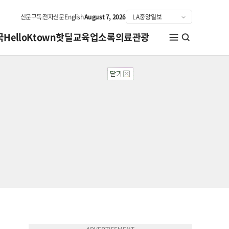
신문구독
전자신문
English
August 7, 2026
국
HelloKtown
핫딜
교육
업소록
의료관광