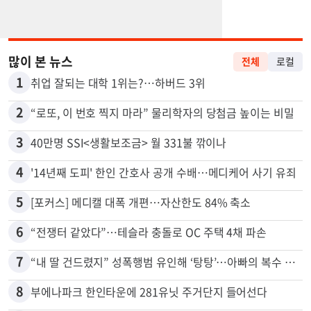
많이 본 뉴스
전체
로컬
1
취업 잘되는 대학 1위는?…하버드 3위
2
“로또, 이 번호 찍지 마라” 물리학자의 당첨금 높이는 비밀
3
40만명 SSI<생활보조금> 월 331불 깎이나
4
'14년째 도피' 한인 간호사 공개 수배…메디케어 사기 유죄
5
[포커스] 메디캘 대폭 개편…자산한도 84% 축소
6
“전쟁터 같았다”…테슬라 충돌로 OC 주택 4채 파손
7
“내 딸 건드렸지” 성폭행범 유인해 ‘탕탕’…아빠의 복수 결말