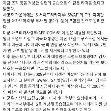
자금 조직 등을 겨냥한 일련의 공습으로 이 같은 타격을 줬다고
밝혔다.
사망자 가운데에는 IS 서아프리카지부(ISWAP)의 고위 지휘관
압달 와하브와 아부 무사 알 망가위 등이 포함된 것으로 알려졌
다.
미군 아프리카사령부(AFRICOM)도 이 같은 내용을 확인했다.
앞서 도널드 트럼프 미국 대통령은 지난 15일 트루스소셜 게시물
에서 미군과 나이지리아군의 연합 군사 작전으로 '세계 IS의 2인
자'인 아부 빌랄 알 미누키를 제거했다고 밝힌 바 있다.
이후 볼라 티누부 나이지리아 대통령은 트럼프 대통령에게 감사
를 전하며 "나이지리아 전역의 테러리스트 은신처를 겨냥한 보다
단호한 공습을 바란다"고 밝히기도 했다.
나이지리아에서는 2009년부터 자생적 이슬람 극단주의 단체 보
코하람과 그 분파인 ISWAP, IS사헬(일명 라쿠라와) 등이 정부군
과 민간인 등을 공격해 지금까지 4만명 이상 숨지고 약 200만명
의 피란민이 발생한 것으로 알려졌다.
미군은 지난해 12월 25일 나이지리아 정부의 요청에 따라 나이
지리아 북서부에서 IS를 겨냥해 공습했으며 이후 대테러 지원 병
력과 드론을 현지에 파견하는 등 협력을 강화하고 있다.