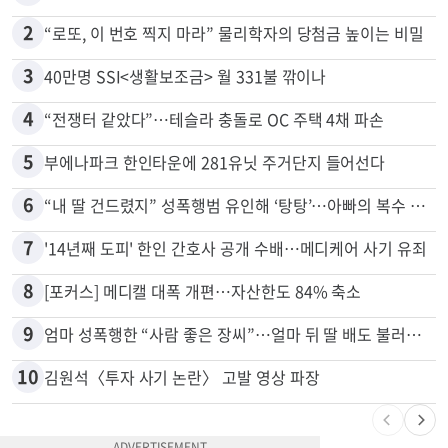
많이 본 뉴스
전체
로컬
1
취업 잘되는 대학 1위는?…하버드 3위
2
“로또, 이 번호 찍지 마라” 물리학자의 당첨금 높이는 비밀
3
40만명 SSI<생활보조금> 월 331불 깎이나
4
“전쟁터 같았다”…테슬라 충돌로 OC 주택 4채 파손
5
부에나파크 한인타운에 281유닛 주거단지 들어선다
6
“내 딸 건드렸지” 성폭행범 유인해 ‘탕탕’…아빠의 복수 결말
7
'14년째 도피' 한인 간호사 공개 수배…메디케어 사기 유죄
8
[포커스] 메디캘 대폭 개편…자산한도 84% 축소
9
엄마 성폭행한 “사람 좋은 장씨”…얼마 뒤 딸 배도 불러왔다
10
김원석〈투자 사기 논란〉 고발 영상 파장