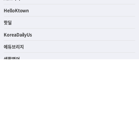
연예/스포츠
ASK미국
HelloKtown
핫딜
KoreaDailyUs
에듀브리지
생활영어
업소록
의료관광
해피빌리지
ABOUT
ADVERTISING
PRIVACY POLICY
TERMS OF SERVICE
윤리경영
고객센터
News Tips & Corrections
690 Wilshire Place Los Angeles, CA 90005