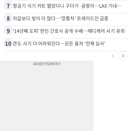
6
변호사시험 중 심정지 온 한인, 뉴욕주 제소
7
항공기 식기 카트 열었더니 구더기·곰팡이…LAX 기내식 업체 논란
8
차값보다 빚이 더 많다…‘깡통차’ 트레이드인 급증
9
'14년째 도피' 한인 간호사 공개 수배…메디케어 사기 유죄
10
콘도 사기 더 어려워진다…모든 융자 ‘전체 심사’