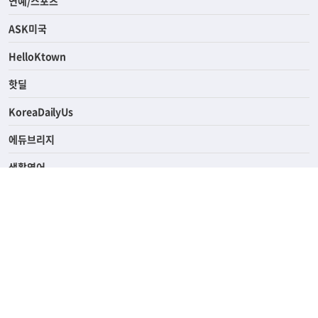
라이프
연예/스포츠
ASK미국
HelloKtown
핫딜
KoreaDailyUs
에듀브리지
생활영어
업소록
의료관광
해피빌리지
ABOUT
ADVERTISING
PRIVACY POLICY
TERMS OF SERVICE
윤리경영
고객센터