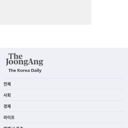
전체
사회
경제