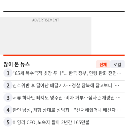
많이 본 뉴스
전체
로컬
1
"65세 복수국적 빗장 푸나"... 한국 정부, 연령 완화 전면 추진
2
신호위반 후 달아난 배달기사…경찰 잠복해 잡고보니 ‘반전’
3
서류 하나만 빠져도 영주권·비자 거부…심사관 재량권 대폭 확대
4
한인 남성, 처형 상대로 성범죄…"선처해줬더니 배신자 취급"