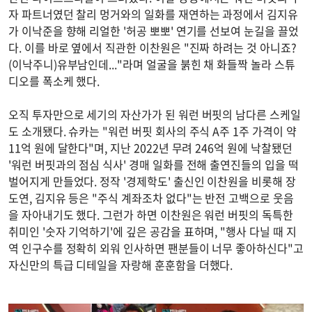
자 파트너였던 찰리 멍거와의 일화를 재연하는 과정에서 김지유
가 이낙준을 향해 리얼한 '허공 뽀뽀' 연기를 선보여 눈길을 끌었
다. 이를 바로 옆에서 직관한 이찬원은 "진짜 하려는 것 아니죠?
(이낙주니)유부남인데..."라며 얼굴을 붉힌 채 화들짝 놀라 스튜
디오를 폭소케 했다.
오직 투자만으로 세기의 자산가가 된 워런 버핏의 남다른 스케일
도 소개됐다. 슈카는 "워런 버핏 회사의 주식 A주 1주 가격이 약
11억 원에 달한다"며, 지난 2022년 무려 246억 원에 낙찰됐던
'워런 버핏과의 점심 식사' 경매 일화를 전해 출연진들의 입을 떡
벌어지게 만들었다. 정작 '경제학도' 출신인 이찬원을 비롯해 장
도연, 김지유 등은 "주식 계좌조차 없다"는 반전 고백으로 웃음
을 자아내기도 했다. 그런가 하면 이찬원은 워런 버핏의 독특한
취미인 '숫자 기억하기'에 깊은 공감을 표하며, "행사 다닐 때 지
역 인구수를 정확히 외워 인사하면 팬분들이 너무 좋아하신다"고
자신만의 특급 디테일을 자랑해 훈훈함을 더했다.