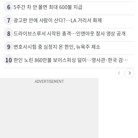
5
비영리 CEO, 노숙자 팔아 2년간 165만불
6
5주간 차 안 몰면 최대 600불 지급
7
광고판 안에 사람이 산다?…LA 거리서 화제
8
드라이브스루서 시작된 총격…인앤아웃 참사 영상 공개
9
변호사시험 중 심정지 온 한인, 뉴욕주 제소
10
한인 노린 860만불 보이스피싱 덜미…영사관·한국 검찰 사칭