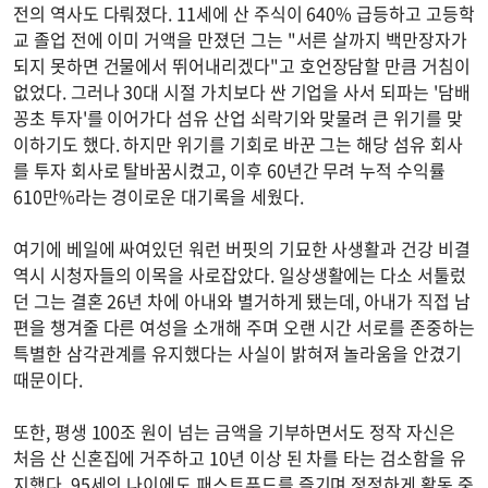
전의 역사도 다뤄졌다. 11세에 산 주식이 640% 급등하고 고등학
교 졸업 전에 이미 거액을 만졌던 그는 "서른 살까지 백만장자가
되지 못하면 건물에서 뛰어내리겠다"고 호언장담할 만큼 거침이
없었다. 그러나 30대 시절 가치보다 싼 기업을 사서 되파는 '담배
꽁초 투자'를 이어가다 섬유 산업 쇠락기와 맞물려 큰 위기를 맞
이하기도 했다. 하지만 위기를 기회로 바꾼 그는 해당 섬유 회사
를 투자 회사로 탈바꿈시켰고, 이후 60년간 무려 누적 수익률
610만%라는 경이로운 대기록을 세웠다.
여기에 베일에 싸여있던 워런 버핏의 기묘한 사생활과 건강 비결
역시 시청자들의 이목을 사로잡았다. 일상생활에는 다소 서툴렀
던 그는 결혼 26년 차에 아내와 별거하게 됐는데, 아내가 직접 남
편을 챙겨줄 다른 여성을 소개해 주며 오랜 시간 서로를 존중하는
특별한 삼각관계를 유지했다는 사실이 밝혀져 놀라움을 안겼기
때문이다.
또한, 평생 100조 원이 넘는 금액을 기부하면서도 정작 자신은
처음 산 신혼집에 거주하고 10년 이상 된 차를 타는 검소함을 유
지했다. 95세의 나이에도 패스트푸드를 즐기며 정정하게 활동 중