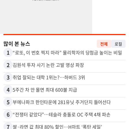
많이 본 뉴스
전체
로컬
1
“로또, 이 번호 찍지 마라” 물리학자의 당첨금 높이는 비밀
2
김원석 투자 사기 논란 고발 영상 파장
3
취업 잘되는 대학 1위는?…하버드 3위
4
5주간 차 안 몰면 최대 600불 지급
5
부에나파크 한인타운에 281유닛 주거단지 들어선다
6
“전쟁터 같았다”…테슬라 충돌로 OC 주택 4채 파손