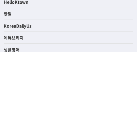
ASK미국
HelloKtown
핫딜
KoreaDailyUs
에듀브리지
생활영어
업소록
의료관광
해피빌리지
ABOUT
ADVERTISING
PRIVACY POLICY
TERMS OF SERVICE
윤리경영
고객센터
News Tips & Corrections
690 Wilshire Place Los Angeles, CA 90005
TEL. (213) 368-2500 FAX. (213) 389-6196