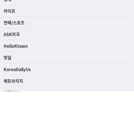
사회
경제
라이프
연예/스포츠
ASK미국
HelloKtown
핫딜
KoreaDailyUs
에듀브리지
생활영어
업소록
의료관광