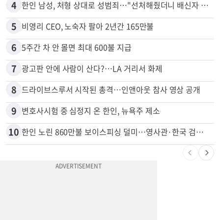
3
서류 하나만 빠져도 영주권·비자 거부…심사관 재량권 대폭 확대
4
한인 남성, 처형 상대로 성범죄…"선처해줬더니 배신자 취급"
5
비영리 CEO, 노숙자 팔아 2년간 165만불
6
5주간 차 안 몰면 최대 600불 지급
7
광고판 안에 사람이 산다?…LA 거리서 화제
8
드라이브스루서 시작된 총격…인앤아웃 참사 영상 공개
9
변호사시험 중 심정지 온 한인, 뉴욕주 제소
10
한인 노린 860만불 보이스피싱 덜미…영사관·한국 검찰 사칭