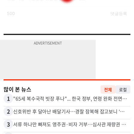
많이 본 뉴스
전체
로컬
1
"65세 복수국적 빗장 푸나"... 한국 정부, 연령 완화 전면 추진
2
신호위반 후 달아난 배달기사…경찰 잠복해 잡고보니 ‘반전’