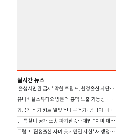
실시간 뉴스
'출생시민권 금지' 막힌 트럼프, 원정출산 차단 행정명령 서명(종합)
유니버설스튜디오 방문객 홍역 노출 가능성…LA카운티 경고
항공기 식기 카트 열었더니 구더기·곰팡이…LAX 기내식 업체 논란
尹 특활비 공개 소송 파기환송…대법 “이미 대통령기록관 이관”
트럼프 ‘원정출산 자녀 美시민권 제한’ 새 행정명령 서명