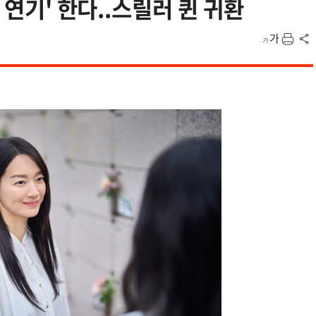
 연기' 한다..스릴러 퀸 귀환