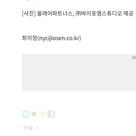
[사진] 쏠레어파트너스, ㈜바이포엠스튜디오 제공
최이정(
nyc@osen.co.kr
)