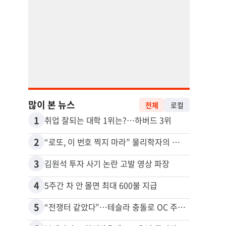
많이 본 뉴스
전체
로컬
1
11
취업 잘되는 대학 1위는?…하버드 3위
2
12
“로또, 이 번호 찍지 마라” 물리학자의 당첨금 높이는 비밀
3
13
김원석 투자 사기 논란 고발 영상 파장
4
14
5주간 차 안 몰면 최대 600불 지급
5
15
“전쟁터 같았다”…테슬라 충돌로 OC 주택 4채 파손