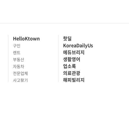
HelloKtown
핫딜
KoreaDailyUs
구인
에듀브리지
렌트
생활영어
부동산
업소록
자동차
의료관광
전문업체
해피빌리지
사고팔기
마켓세일
맛집