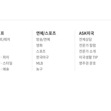
이프
연예/스포츠
ASK미국
프/레저
방송/연예
전체상담
영화
전문가 칼럼
스포츠
전문가 소개
· 취미
한국야구
미국생활 TIP
 · 스타일
MLB
영주권 문호
· 예술
농구
어
풋볼
골프
축구