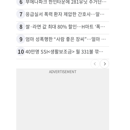
6
16
부에나파크 한인타운에 281유닛 주거단지 들어선다
7
17
응급실서 폭력 환자 제압한 간호사…알고 보니
8
18
쌀·라면 값 최대 80% 할인…H마트 ‘폭탄 세일’
9
19
엄마 성폭행한 “사람 좋은 장씨”…얼마 뒤 딸 배도 불러왔다
10
20
40만명 SSI<생활보조금> 월 331불 깎이나