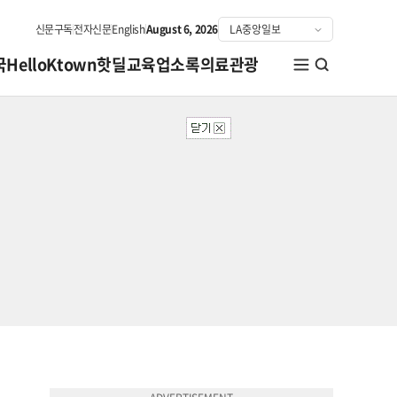
신문구독
전자신문
English
August 6, 2026
국
HelloKtown
핫딜
교육
업소록
의료관광