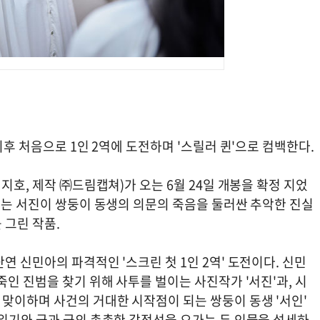
이후 처음으로 1인 2역에 도전하며 '스릴러 퀸'으로 컴백한다.
지호, 제작 ㈜드림캡쳐)가 오는 6월 24일 개봉을 확정 지었
있는 서진이 쌍둥이 동생의 의문의 죽음을 둘러싼 추악한 진실
 그린 작품.
연 신민아의 파격적인 '스크린 첫 1인 2역' 도전이다. 신민
죽인 진범을 찾기 위해 사투를 벌이는 사진작가 '서진'과, 시
맞이하며 사건의 거대한 시작점이 되는 쌍둥이 동생 '서인'
분위기와 극과 극의 촘촘한 감정선을 오가는 두 인물을 섬세하