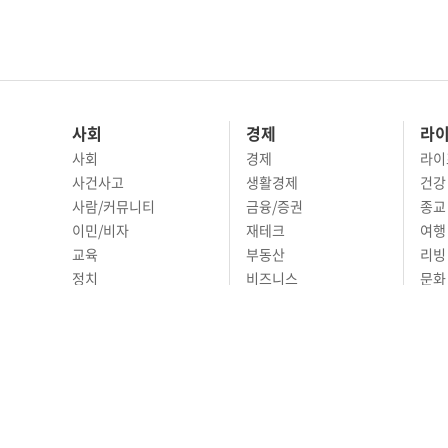
사회
경제
라
사회
경제
라이
사건사고
생활경제
건강
사람/커뮤니티
금융/증권
종교
이민/비자
재테크
여행 
교육
부동산
리빙
정치
비즈니스
문화 
국제
자동차
시니
오피니언