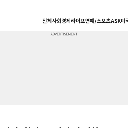
전체
사회
경제
라이프
연예/스포츠
ASK미