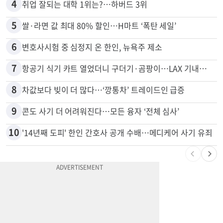
3
김원석 투자 사기 논란 고발 영상 파장
4
취업 잘되는 대학 1위는?…하버드 3위
5
쌀·라면 값 최대 80% 할인…H마트 ‘폭탄 세일’
6
변호사시험 중 심정지 온 한인, 뉴욕주 제소
7
항공기 식기 카트 열었더니 구더기·곰팡이…LAX 기내식 업체 논란
8
차값보다 빚이 더 많다…‘깡통차’ 트레이드인 급증
9
콘도 사기 더 어려워진다…모든 융자 ‘전체 심사’
10
'14년째 도피' 한인 간호사 공개 수배…메디케어 사기 유죄