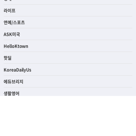
사회
경제
라이프
연예/스포츠
ASK미국
HelloKtown
핫딜
KoreaDailyUs
에듀브리지
생활영어
업소록
의료관광