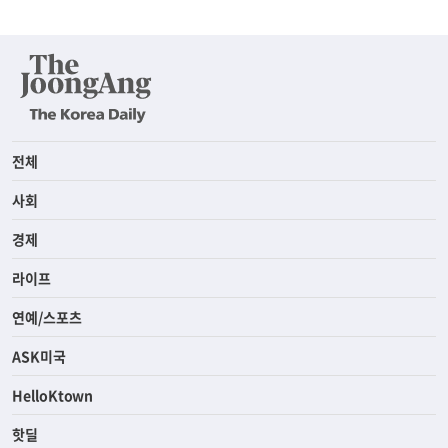
전체
사회
경제
라이프
연예/스포츠
ASK미국
HelloKtown
핫딜