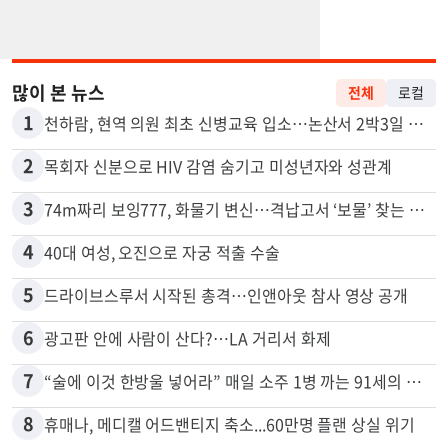
많이 본 뉴스
전체
로컬
1
천하람, 현역 의원 최초 신병교육 입소…논산서 2박3일 생활
2
목회자 신분으로 HIV 감염 숨기고 미성년자와 성관계
3
74m짜리 보잉777, 화물기 변신…격납고서 ‘보물’ 찾는 인천공항
4
40대 여성, 오진으로 자궁 적출 수술
5
드라이브스루서 시작된 총격…인앤아웃 참사 영상 공개
6
광고판 안에 사람이 산다?…LA 거리서 화제
7
“술에 이것 한방울 넣어라” 매일 소주 1병 까는 91세의 철칙
8
휴매나, 메디캘 어드밴티지 축소...60만명 플랜 상실 위기