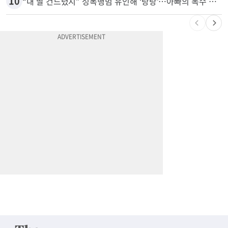
10
“내 딸 건드렸지” 성폭행범 유인해 ‘탕탕’…아빠의 복수 결말