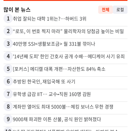
많이 본 뉴스
전체
로컬
1
취업 잘되는 대학 1위는?…하버드 3위
2
“로또, 이 번호 찍지 마라” 물리학자의 당첨금 높이는 비밀
3
40만명 SSI<생활보조금> 월 331불 깎이나
4
'14년째 도피' 한인 간호사 공개 수배…메디케어 사기 유죄
5
[포커스] 메디캘 대폭 개편…자산한도 84% 축소
6
추방된 한국인, 재입국해 또 사기
7
유학생 급감 IIT… 교수•직원 160명 감원
8
계좌만 열어도 최대 5000불…체킹 보너스 무한 경쟁
9
9000채 파괴한 이튼 산불, 공식 원인 밝혀졌다