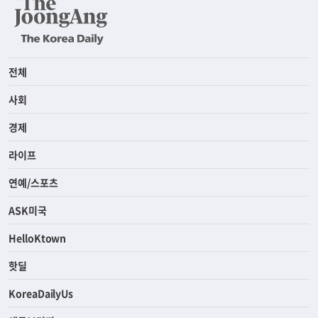
전체
사회
경제
라이프
연예/스포츠
ASK미국
HelloKtown
핫딜
KoreaDailyUs