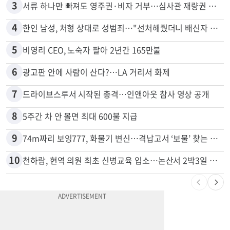
2
"65세 복수국적 빗장 푸나"... 한국 정부, 연령 완화 전면 추진
3
서류 하나만 빠져도 영주권·비자 거부…심사관 재량권 대폭 확대
4
한인 남성, 처형 상대로 성범죄…"선처해줬더니 배신자 취급"
5
비영리 CEO, 노숙자 팔아 2년간 165만불
6
광고판 안에 사람이 산다?…LA 거리서 화제
7
드라이브스루서 시작된 총격…인앤아웃 참사 영상 공개
8
5주간 차 안 몰면 최대 600불 지급
9
74m짜리 보잉777, 화물기 변신…격납고서 ‘보물’ 찾는 인천공항
10
천하람, 현역 의원 최초 신병교육 입소…논산서 2박3일 생활