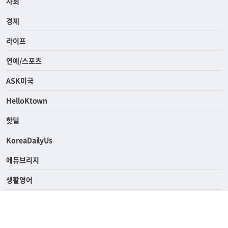
전체
사회
경제
라이프
연예/스포츠
ASK미국
HelloKtown
핫딜
KoreaDailyUs
에듀브리지
생활영어
업소록