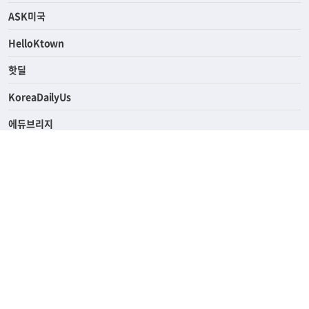
ASK미국
HelloKtown
핫딜
KoreaDailyUs
에듀브리지
생활영어
업소록
의료관광
해피빌리지
ABOUT
ADVERTISING
PRIVACY POLICY
TERMS OF SERVICE
윤리경영
고객센터
News Tips & Corrections
690 Wilshire Place Los Angeles, CA 90005
TEL. (213) 368-2500 FAX. (213) 389-6196