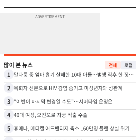
많이 본 뉴스
전체
로컬
1
말다툼 중 엄마 흉기 살해한 10대 아들…범행 직후 한 짓 충격
2
목회자 신분으로 HIV 감염 숨기고 미성년자와 성관계
3
“이번이 마지막 변경일 수도”…서머타임 운명은
4
40대 여성, 오진으로 자궁 적출 수술
5
휴매나, 메디캘 어드밴티지 축소...60만명 플랜 상실 위기