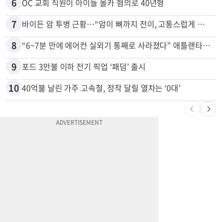
6
OC 교회 직원이 아이들 몰카 혐의로 40년형
7
바이든 암 투병 근황…“암이 뼈까지 전이, 고통스럽게 투병 중”
8
“6~7분 만에 에어컨 실외기 통째로 사라졌다” 애틀랜타서 실외기 도난 급증
9
포드 3만불 이하 전기 픽업 ‘패덤’ 출시
10
40억불 날린 가주 고속철, 정작 달릴 열차는 ‘0대’