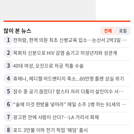
많이 본 뉴스
전체
로컬
1
천하람, 현역 의원 최초 신병교육 입소…논산서 2박3일 생활
2
목회자 신분으로 HIV 감염 숨기고 미성년자와 성관계
3
40대 여성, 오진으로 자궁 적출 수술
4
휴매나, 메디캘 어드밴티지 축소...60만명 플랜 상실 위기
5
잠수 중 공기 끊었다? 랍스터 자리 다툼이 살인미수 사건으로
6
“술에 이것 한방울 넣어라” 매일 소주 1병 까는 91세의 철칙
7
광고판 안에 사람이 산다?…LA 거리서 화제