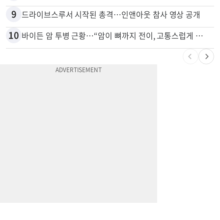
8
포드 3만불 이하 전기 픽업 ‘패덤’ 출시
9
드라이브스루서 시작된 총격…인앤아웃 참사 영상 공개
10
바이든 암 투병 근황…“암이 뼈까지 전이, 고통스럽게 투병 중”