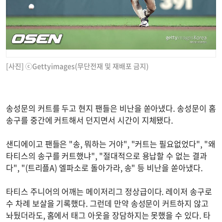
[사진] ⓒGettyimages(무단전재 및 재배포 금지)
송성문의 커트를 두고 현지 팬들은 비난을 쏟아냈다. 송성문이 홈
송구를 중간에 커트해서 던지면서 시간이 지체됐다.
샌디에이고 팬들은 "송, 뭐하는 거야", "커트는 필요없었다", "왜
타티스의 송구를 커트했냐", "절대적으로 용납할 수 없는 결과
다", "(트리플A) 엘파소로 돌아가라, 송" 등 비난을 쏟아냈다.
타티스 주니어의 어깨는 메이저리그 정상급이다. 레이저 송구로
수 차례 보살을 기록했다. 그런데 만약 송성문이 커트하지 않고
놔뒀더라도, 홈에서 태그 아웃을 장담하지는 못했을 수 있다. 타