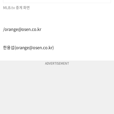
MLB.tv 중계 화면
/
orange@osen.co.kr
한용섭(
orange@osen.co.kr
)