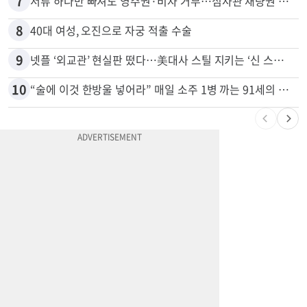
7
서류 하나만 빠져도 영주권·비자 거부…심사관 재량권 대폭 확대
8
40대 여성, 오진으로 자궁 적출 수술
9
넷플 ‘외교관’ 현실판 떴다…美대사 스틸 지키는 ‘신 스틸러’
10
“술에 이것 한방울 넣어라” 매일 소주 1병 까는 91세의 철칙