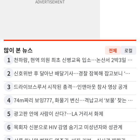
많이 본 뉴스
전체
로컬
1
천하람, 현역 의원 최초 신병교육 입소…논산서 2박3일 생활
2
신호위반 후 달아난 배달기사…경찰 잠복해 잡고보니 ‘반전’
3
드라이브스루서 시작된 총격…인앤아웃 참사 영상 공개
4
74m짜리 보잉777, 화물기 변신…격납고서 ‘보물’ 찾는 인천공항
5
광고판 안에 사람이 산다?…LA 거리서 화제
6
목회자 신분으로 HIV 감염 숨기고 미성년자와 성관계