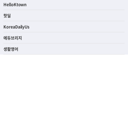
HelloKtown
핫딜
KoreaDailyUs
에듀브리지
생활영어
업소록
의료관광
해피빌리지
ABOUT
ADVERTISING
PRIVACY POLICY
TERMS OF SERVICE
윤리경영
고객센터
News Tips & Corrections
690 Wilshire Place Los Angeles, CA 90005
TEL. (213) 368-2500 FAX. (213) 389-6196
© Joongangilbo USA. All Rights Reserved.