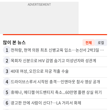
많이 본 뉴스
전체
로컬
1
천하람, 현역 의원 최초 신병교육 입소…논산서 2박3일 생활
2
목회자 신분으로 HIV 감염 숨기고 미성년자와 성관계
3
40대 여성, 오진으로 자궁 적출 수술
4
드라이브스루서 시작된 총격…인앤아웃 참사 영상 공개
5
휴매나, 메디캘 어드밴티지 축소...60만명 플랜 상실 위기