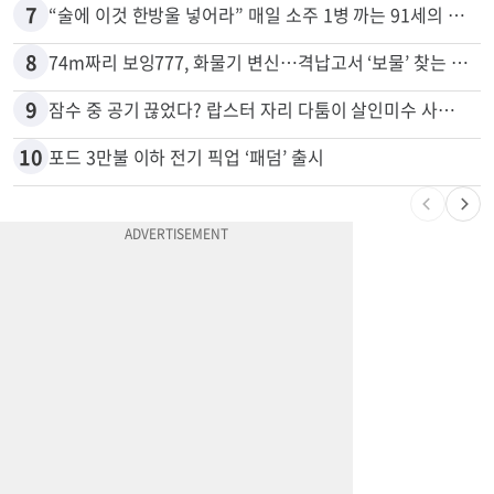
6
광고판 안에 사람이 산다?…LA 거리서 화제
7
“술에 이것 한방울 넣어라” 매일 소주 1병 까는 91세의 철칙
8
74m짜리 보잉777, 화물기 변신…격납고서 ‘보물’ 찾는 인천공항
9
잠수 중 공기 끊었다? 랍스터 자리 다툼이 살인미수 사건으로
10
포드 3만불 이하 전기 픽업 ‘패덤’ 출시