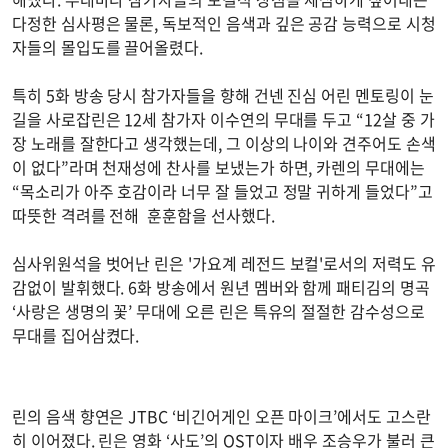
다정한 심사평은 물론, 독보적인 음색과 깊은 공감 능력으로 시청
자들의 몰입도를 끌어올렸다.
특히 5화 방송 당시 참가자들을 향해 건넨 진심 어린 멘토링이 눈
길을 사로잡린은 12세 참가자 이수연의 무대를 두고 “12살 중 가
장 노래를 잘한다고 생각했는데, 그 이상의 나이와 견주어도 손색
이 없다”라며 천재성에 찬사를 보냈는가 하면, 카렌의 무대에는
“목소리가 아주 호감이라 너무 잘 들었고 정말 귀하게 들었다”고
따뜻한 격려를 전해 훈훈함을 선사했다.
심사위원석을 벗어난 린은 '가요계 레전드 보컬'로서의 저력도 유
감없이 발휘했다. 6화 방송에서 원년 멤버와 함께 패티김의 명곡
‘사랑은 생명의 꽃’ 무대에 오른 린은 특유의 절절한 감수성으로
무대를 집어삼켰다.
린의 음색 향연은 JTBC ‘비긴어게인 오픈 마이크’에서도 고스란
히 이어졌다. 린은 영화 ‘사도’의 OST이자 배우 조승우가 불러 큰