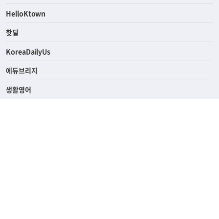
ASK미국
HelloKtown
핫딜
KoreaDailyUs
에듀브리지
생활영어
업소록
의료관광
해피빌리지
ABOUT
ADVERTISING
PRIVACY POLICY
TERMS OF SERVICE
윤리경영
고객센터
News Tips & Corrections
690 Wilshire Place Los Angeles, CA 90005