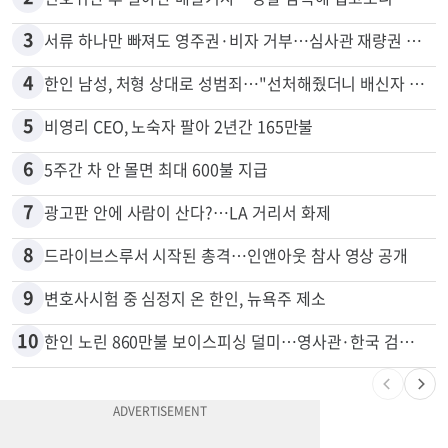
1
"65세 복수국적 빗장 푸나"... 한국 정부, 연령 완화 전면 추진
2
신호위반 후 달아난 배달기사…경찰 잠복해 잡고보니 ‘반전’
3
서류 하나만 빠져도 영주권·비자 거부…심사관 재량권 대폭 확대
4
한인 남성, 처형 상대로 성범죄…"선처해줬더니 배신자 취급"
5
비영리 CEO, 노숙자 팔아 2년간 165만불
6
5주간 차 안 몰면 최대 600불 지급
7
광고판 안에 사람이 산다?…LA 거리서 화제
8
드라이브스루서 시작된 총격…인앤아웃 참사 영상 공개
9
변호사시험 중 심정지 온 한인, 뉴욕주 제소
10
한인 노린 860만불 보이스피싱 덜미…영사관·한국 검찰 사칭