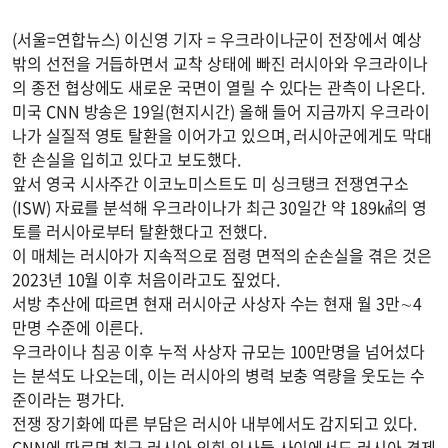
(서울=연합뉴스) 이신영 기자 = 우크라이나군이 전장에서 예상
밖의 선전을 거듭하면서 교착 상태에 빠진 러시아와 우크라이나
의 종전 협상에도 새로운 국면이 열릴 수 있다는 관측이 나온다.
미국 CNN 방송은 19일(현지시간) 올해 들어 지금까지 우크라이
나가 실질적 영토 탈환을 이어가고 있으며, 러시아군에게도 막대
한 손실을 입히고 있다고 보도했다.
앞서 영국 시사주간 이코노미스트도 미 싱크탱크 전쟁연구소
(ISW) 자료를 분석해 우크라이나가 최근 30일간 약 189㎢의 영
토를 러시아로부터 탈환했다고 전했다.
이 매체는 러시아가 지속적으로 점령 면적의 순손실을 겪은 것은
2023년 10월 이후 처음이라고도 짚었다.
서방 추산에 따르면 현재 러시아군 사상자 수는 현재 월 3만∼4
만명 수준에 이른다.
우크라이나 침공 이후 누적 사상자 규모는 100만명을 넘어섰다
는 분석도 나오는데, 이는 러시아의 병력 보충 역량을 웃도는 수
준이라는 평가다.
전쟁 장기화에 따른 부담은 러시아 내부에서도 감지되고 있다.
CNN에 따르면 최근 러시아 의회 인사들 사이에서도 러시아 경제