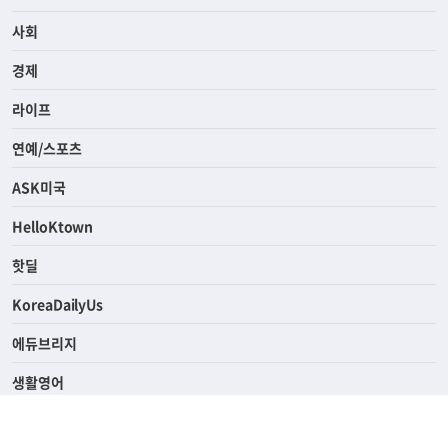
전체
사회
경제
라이프
연예/스포츠
ASK미국
HelloKtown
핫딜
KoreaDailyUs
에듀브리지
생활영어