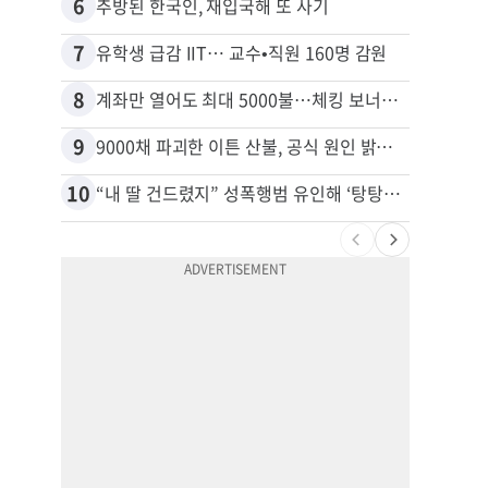
6
16
추방된 한국인, 재입국해 또 사기
7
17
유학생 급감 IIT… 교수•직원 160명 감원
8
18
계좌만 열어도 최대 5000불…체킹 보너스 무한 경쟁
9
19
9000채 파괴한 이튼 산불, 공식 원인 밝혀졌다
10
20
“내 딸 건드렸지” 성폭행범 유인해 ‘탕탕’…아빠의 복수 결말