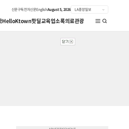
신문구독
전자신문
English
August 5, 2026
국
HelloKtown
핫딜
교육
업소록
의료관광