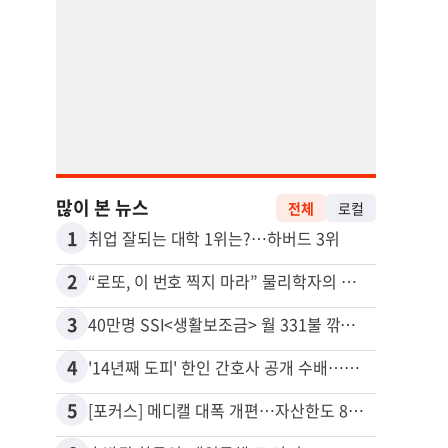
많이 본 뉴스
전체
로컬
1
11
취업 잘되는 대학 1위는?…하버드 3위
2
12
“로또, 이 번호 찍지 마라” 물리학자의 당첨금 높이는 비밀
3
13
40만명 SSI<생활보조금> 월 331불 깎이나
4
14
'14년째 도피' 한인 간호사 공개 수배…메디케어 사기 유죄
5
15
[포커스] 메디캘 대폭 개편…자산한도 84% 축소