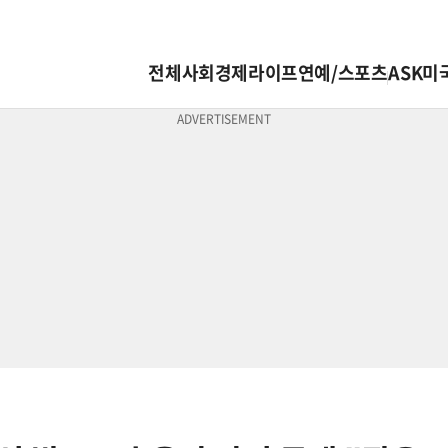
전체
사회
경제
라이프
연예/스포츠
ASK미