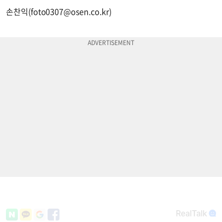
손찬익(
foto0307@osen.co.kr
)