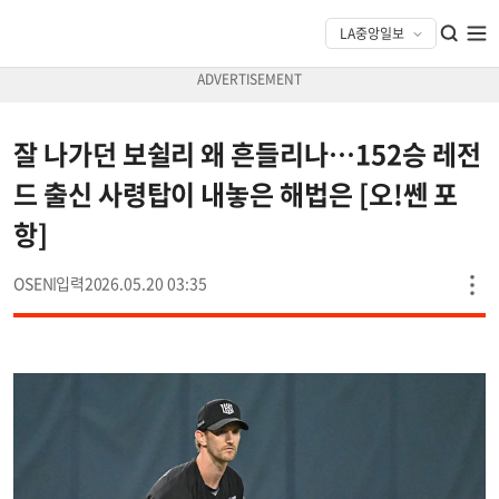
잘 나가던 보쉴리 왜 흔들리나…152승 레전
드 출신 사령탑이 내놓은 해법은 [오!쎈 포
항]
OSEN
2026.05.20 03:35