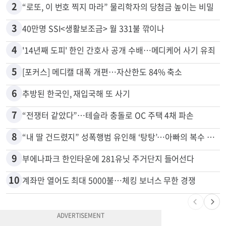
1
취업 잘되는 대학 1위는?…하버드 3위
2
“로또, 이 번호 찍지 마라” 물리학자의 당첨금 높이는 비밀
3
40만명 SSI<생활보조금> 월 331불 깎이나
4
'14년째 도피' 한인 간호사 공개 수배…메디케어 사기 유죄
5
[포커스] 메디캘 대폭 개편…자산한도 84% 축소
6
추방된 한국인, 재입국해 또 사기
7
“전쟁터 같았다”…테슬라 충돌로 OC 주택 4채 파손
8
“내 딸 건드렸지” 성폭행범 유인해 ‘탕탕’…아빠의 복수 결말
9
부에나파크 한인타운에 281유닛 주거단지 들어선다
10
계좌만 열어도 최대 5000불…체킹 보너스 무한 경쟁