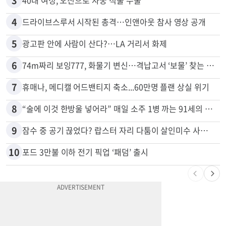
2
목회자 신분으로 HIV 감염 숨기고 미성년자와 성관계
3
40대 여성, 오진으로 자궁 적출 수술
4
드라이브스루서 시작된 총격…인앤아웃 참사 영상 공개
5
광고판 안에 사람이 산다?…LA 거리서 화제
6
74m짜리 보잉777, 화물기 변신…격납고서 ‘보물’ 찾는 인천공항
7
휴매나, 메디캘 어드밴티지 축소...60만명 플랜 상실 위기
8
“술에 이것 한방울 넣어라” 매일 소주 1병 까는 91세의 철칙
9
잠수 중 공기 끊었다? 랍스터 자리 다툼이 살인미수 사건으로
10
포드 3만불 이하 전기 픽업 ‘패덤’ 출시