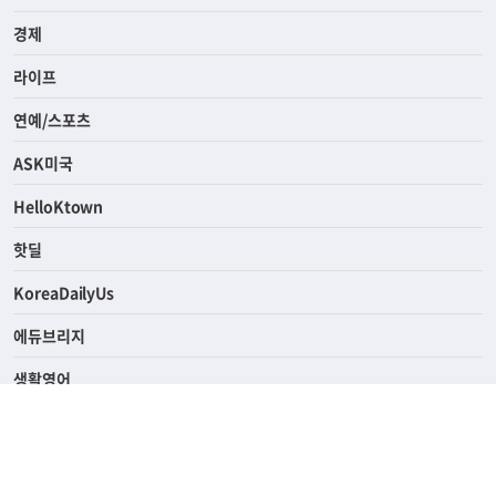
전체
사회
경제
라이프
연예/스포츠
ASK미국
HelloKtown
핫딜
KoreaDailyUs
에듀브리지
생활영어
업소록