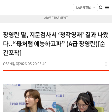
장영란 딸, 지문검사서 ‘청각영재’ 결과 나왔
다..“母처럼 예능하고파” (A급 장영란)[순
간포착]
OSEN
2026.05.20 03:49