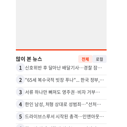
많이 본 뉴스
전체
로컬
1
11
신호위반 후 달아난 배달기사…경찰 잠복해 잡고보니 ‘반전’
2
12
"65세 복수국적 빗장 푸나"... 한국 정부, 연령 완화 전면 추진
3
13
서류 하나만 빠져도 영주권·비자 거부…심사관 재량권 대폭 확대
4
14
한인 남성, 처형 상대로 성범죄…"선처해줬더니 배신자 취급"
5
15
드라이브스루서 시작된 총격…인앤아웃 참사 영상 공개
포드 