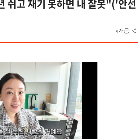
년 쉬고 재기 못하면 내 잘못"('안선