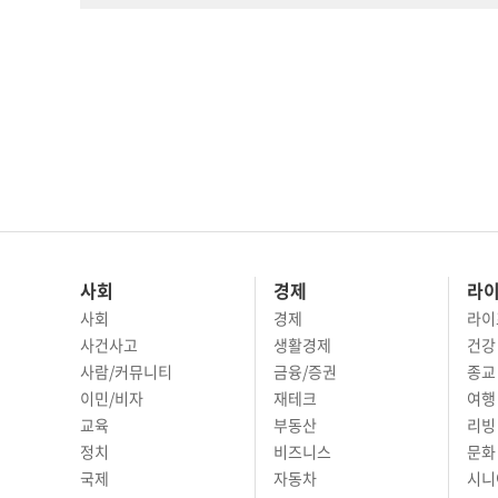
사회
경제
라
사회
경제
라이
사건사고
생활경제
건강
사람/커뮤니티
금융/증권
종교
이민/비자
재테크
여행 
교육
부동산
리빙