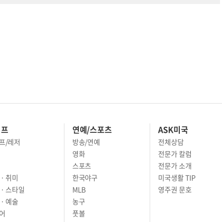
이프
연예/스포츠
ASK미국
프/레저
방송/연예
전체상담
영화
전문가 칼럼
스포츠
전문가 소개
· 취미
한국야구
미국생활 TIP
 · 스타일
MLB
영주권 문호