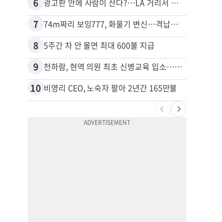
6
16
광고판 안에 사람이 산다?…LA 거리서 화제
7
17
74m짜리 보잉777, 화물기 변신…격납고서 ‘보물’ 찾는 인천공항
김원석
8
18
5주간 차 안 몰면 최대 600불 지급
9
19
천하람, 현역 의원 최초 신병교육 입소…논산서 2박3일 생활
10
20
비영리 CEO, 노숙자 팔아 2년간 165만불