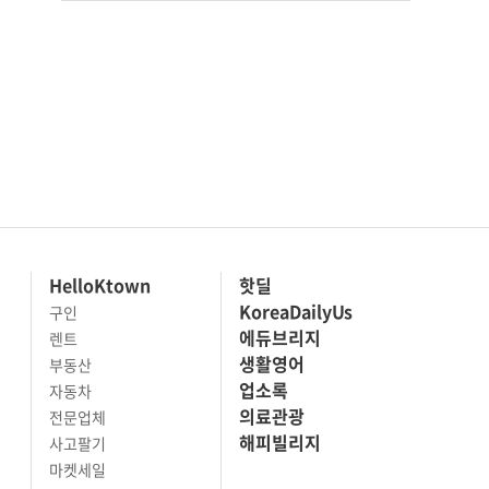
HelloKtown
핫딜
KoreaDailyUs
구인
에듀브리지
렌트
생활영어
부동산
업소록
자동차
의료관광
전문업체