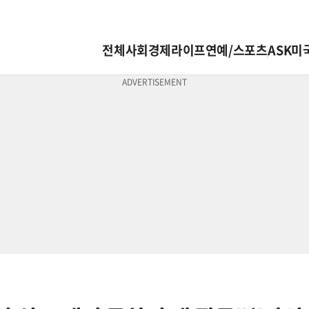
전체
사회
경제
라이프
연예/스포츠
ASK미