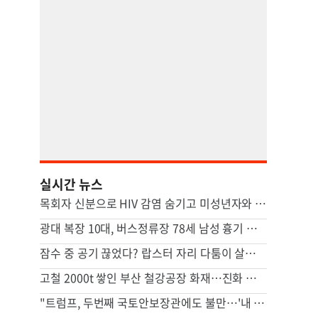
실시간 뉴스
목회자 신분으로 HIV 감염 숨기고 미성년자와 성관계
광대 복장 10대, 버스정류장 78세 남성 흉기 살해 혐의
잠수 중 공기 끊었다? 랍스터 자리 다툼이 살인미수 사건으로
고철 2000t 쌓인 부산 철강공장 화재…진화 장기전
"트럼프, 두번째 국토안보장관에도 불만…'내 기조와 엇박자'"