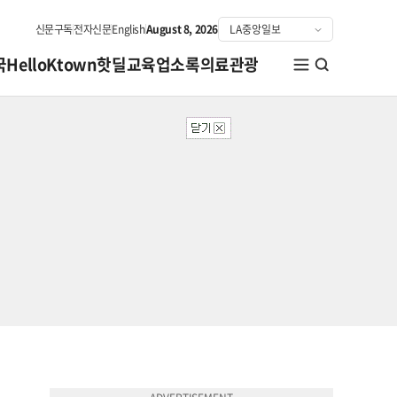
신문구독
전자신문
English
August 8, 2026
국
HelloKtown
핫딜
교육
업소록
의료관광