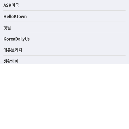
연예/스포츠
ASK미국
HelloKtown
핫딜
KoreaDailyUs
에듀브리지
생활영어
업소록
의료관광
해피빌리지
ABOUT
ADVERTISING
PRIVACY POLICY
TERMS OF SERVICE
윤리경영
고객센터
News Tips & Corrections