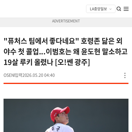
"퓨처스 팀에서 좋다네요" 호령존 닮은 외
야수 첫 콜업...이범호는 왜 윤도현 말소하고
19살 루키 올렸나 [오!쎈 광주]
OSEN
2026.05.20 04:40