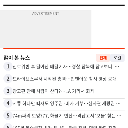
많이 본 뉴스
전체
로컬
1
신호위반 후 달아난 배달기사…경찰 잠복해 잡고보니 ‘반전’
2
드라이브스루서 시작된 총격…인앤아웃 참사 영상 공개
3
광고판 안에 사람이 산다?…LA 거리서 화제
4
서류 하나만 빠져도 영주권·비자 거부…심사관 재량권 대폭 확대