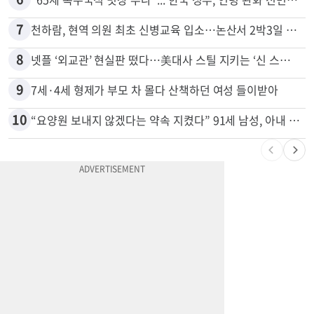
5
74m짜리 보잉777, 화물기 변신…격납고서 ‘보물’ 찾는 인천공항
6
"65세 복수국적 빗장 푸나"... 한국 정부, 연령 완화 전면 추진
7
천하람, 현역 의원 최초 신병교육 입소…논산서 2박3일 생활
8
넷플 ‘외교관’ 현실판 떴다…美대사 스틸 지키는 ‘신 스틸러’
9
7세·4세 형제가 부모 차 몰다 산책하던 여성 들이받아
10
“요양원 보내지 않겠다는 약속 지켰다” 91세 남성, 아내 살해 혐의