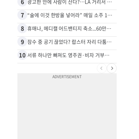
6
16
광고판 안에 사람이 산다?…LA 거리서 화제
7
17
“술에 이것 한방울 넣어라” 매일 소주 1병 까는 91세의 철칙
8
18
휴매나, 메디캘 어드밴티지 축소...60만명 플랜 상실 위기
9
19
잠수 중 공기 끊었다? 랍스터 자리 다툼이 살인미수 사건으로
10
20
서류 하나만 빠져도 영주권·비자 거부…심사관 재량권 대폭 확대