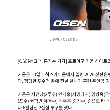
김웅빈. / OSEN DB
[OSEN=고척, 홍지수 기자] 프로야구 키움 히어로
키움은 20일 고척스카이돔에서 열린 2026 신한은행 
다. 팽팽한 투수전 끝에 전날 끝내기 홈런 주인공 
키움은 서건창(2루수) 안치홍(지명타자) 임병욱(우
(포수) 권혁빈(유격수) 박주홍(중견수) 순으로 타순
타 6탈삼진 2실점 투구를 했다.