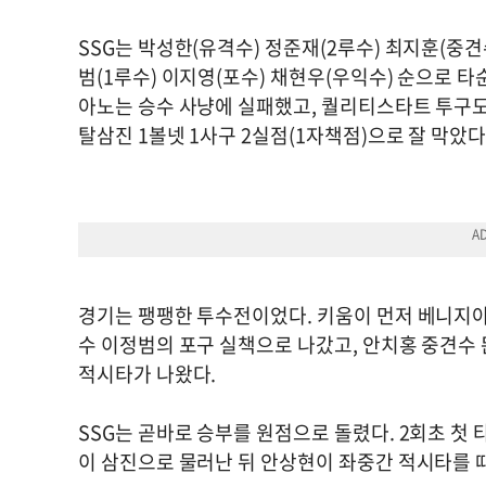
SSG는 박성한(유격수) 정준재(2루수) 최지훈(중견
범(1루수) 이지영(포수) 채현우(우익수) 순으로 
아노는 승수 사냥에 실패했고, 퀄리티스타트 투구도 
탈삼진 1볼넷 1사구 2실점(1자책점)으로 잘 막았다
경기는 팽팽한 투수전이었다. 키움이 먼저 베니지아노
수 이정범의 포구 실책으로 나갔고, 안치홍 중견수 
적시타가 나왔다.
SSG는 곧바로 승부를 원점으로 돌렸다. 2회초 첫
이 삼진으로 물러난 뒤 안상현이 좌중간 적시타를 때려