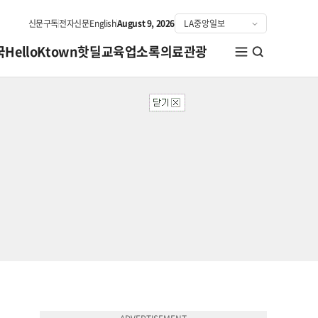
신문구독
전자신문
English
August 9, 2026
국
HelloKtown
핫딜
교육
업소록
의료관광