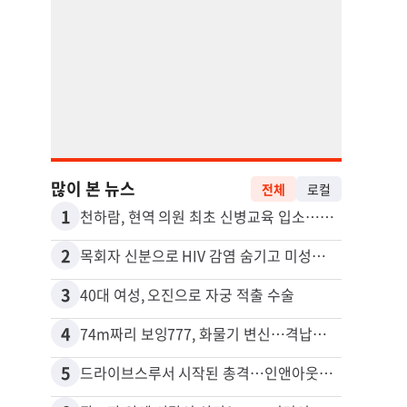
많이 본 뉴스
전체
로컬
1
11
천하람, 현역 의원 최초 신병교육 입소…논산서 2박3일 생활
2
12
목회자 신분으로 HIV 감염 숨기고 미성년자와 성관계
포드 
3
13
40대 여성, 오진으로 자궁 적출 수술
4
14
74m짜리 보잉777, 화물기 변신…격납고서 ‘보물’ 찾는 인천공항
5
15
드라이브스루서 시작된 총격…인앤아웃 참사 영상 공개