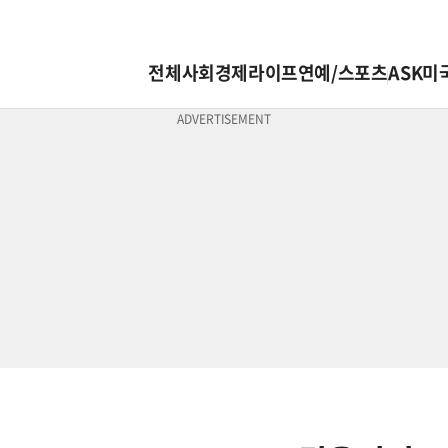
전체
사회
경제
라이프
연예/스포츠
ASK미