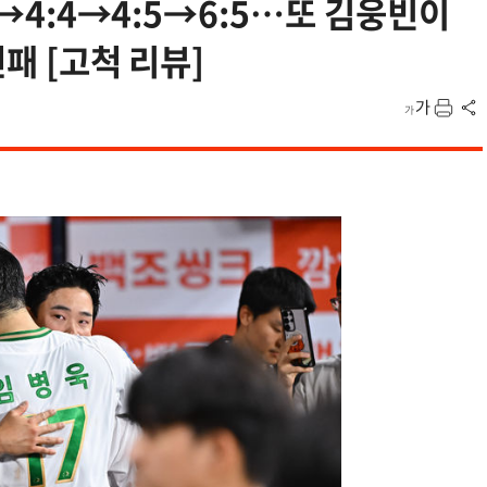
4→4:4→4:5→6:5…또 김웅빈이
연패 [고척 리뷰]