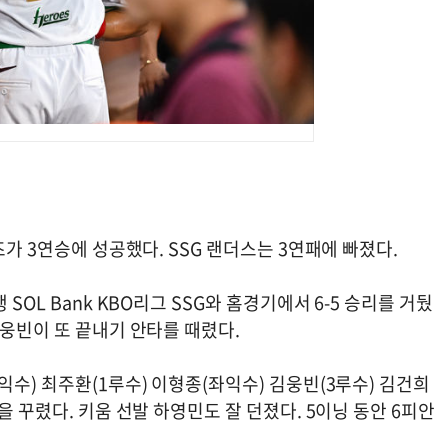
즈가 3연승에 성공했다. SSG 랜더스는 3연패에 빠졌다.
SOL Bank KBO리그 SSG와 홈경기에서 6-5 승리를 거뒀
김웅빈이 또 끝내기 안타를 때렸다.
익수) 최주환(1루수) 이형종(좌익수) 김웅빈(3루수) 김건희
을 꾸렸다. 키움 선발 하영민도 잘 던졌다. 5이닝 동안 6피안