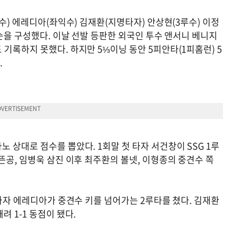
수) 에레디아(좌익수) 김재환(지명타자) 안상현(3루수) 이정
타순을 구성했다. 이날 선발 등판한 외국인 투수 앤서니 베니지
기록하지 못했다. 하지만 5⅓이닝 동안 5피안타(1피홈런) 5
.
 상대로 점수를 뽑았다. 1회말 첫 타자 서건창이 SSG 1루
뜬공, 임병욱 삼진 이후 최주환의 볼넷, 이형종의 중견수 쪽
 타자 에레디아가 중견수 키를 넘어가는 2루타를 쳤다. 김재환
 1-1 동점이 됐다.