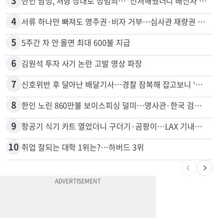
2
비영리 CEO, 노숙자 팔아 2년간 165만불
3
한인 남성, 처형 상대로 성범죄…"선처해줬더니 배신자 취급"
4
서류 하나만 빠져도 영주권·비자 거부…심사관 재량권 대폭 확대
5
5주간 차 안 몰면 최대 600불 지급
6
김원석 투자 사기 논란 고발 영상 파장
7
신호위반 후 달아난 배달기사…경찰 잠복해 잡고보니 ‘반전’
8
한인 노린 860만불 보이스피싱 덜미…영사관·한국 검찰 사칭
9
항공기 식기 카트 열었더니 구더기·곰팡이…LAX 기내식 업체 논란
10
취업 잘되는 대학 1위는?…하버드 3위