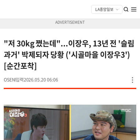
"저 30kg 쪘는데"...이장우, 13년 전 '슬림
과거' 박제되자 당황 ('시골마을 이장우3')
[순간포착]
OSEN
2026.05.20 06:06