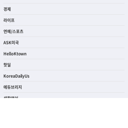
전체
사회
경제
라이프
연예/스포츠
ASK미국
HelloKtown
핫딜
KoreaDailyUs
에듀브리지
생활영어
업소록