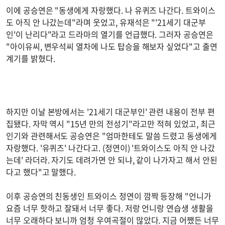
이에 공승연은 "동생에게 자랑했다. 나 유퀴즈 나간다. 트와이스
도 아직 안 나갔는데"라며 웃었고, 유재석은 "'21세기 대군부
인'이 난리다"라고 드라마의 열기를 언급했다. 그러자 공승연은
"아이유씨, 변우석씨 열차에 나도 탑승을 해보자 싶었다"고 출연
계기를 밝혔다.
하지만 이날 본방에서는 '21세기 대군부인' 관련 내용이 전부 편
집됐다. 자막 역시 "15년 만의 전성기"라고만 적혀 있었고, 최근
인기와 관련해서도 공승연은 "엄마한테도 말씀 드렸고 동생에게
자랑했다. '유퀴즈' 나간다고. (정연이) '트와이스도 아직 안 나갔
는데' 라더라. 자기도 데려가면 안 되냐, 같이 나가자고 해서 안된
다고 했다"고 말했다.
이후 공승연의 친동생인 트와이스 정연이 깜짝 등장해 "언니가
요즘 너무 핫하고 잘돼서 너무 좋다. 저랑 언니랑 연습생 생활을
너무 오래하다 보니까 엄청 우여곡절이 많았다. 지금 어쨌든 너무