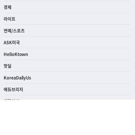
사회
경제
라이프
연예/스포츠
ASK미국
HelloKtown
핫딜
KoreaDailyUs
에듀브리지
생활영어
업소록