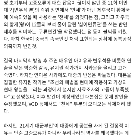
영 초기부터 고증오류에 대한 잡음이 끊이지 않던 중 11회 이안
대군(변우석 분)의 즉위 장면에서 '만세'가 아닌 제후국이 황제국
에 예속되었을 때 사용하는 '천세'를 외쳤다는 점, 그리고 자주국
의 황제(왕)이 12줄의 보석 줄이 달린 '십이면류관'을 쓰는 반면
제후를 의미하는 '구류면관'을 착용했다는 점 등이 불씨를 키웠
다. 마치 한국이 중국의 속국인것 처럼 표현되는 상황에 동북공정
의혹까지 번진것.
결국 마지막회 방영 후 주연 배우인 아이유와 변우석을 비롯해 연
출을 맡은 박준화 감독, 유지원 작가까지 사과문을 올리고 고개
숙였다. 하지만 연이은 사과에도 대중의 반응은 싸늘했다. 대본을
집필한 유지원 작가는 "조선의 예법을 현대에 적용하고 가상의
현대 왕실을 그리는 과정에서 철저한 자료조사와 고증이 부족했
다"고 설명했다. 이후 발간이 예정돼있던 대본집은 문제 발언을
수정했으며, VOD 등에서도 "천세" 부분의 오디오는 삭제처리 됐
다.
하지만 '21세기 대군부인'이 대중에게 공분을 사게 된 결정적 이
유는 단순 고증오류가 아니라 우리나라의 역사를 왜곡했다는 데