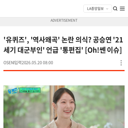
'유퀴즈', '역사왜곡' 논란 의식? 공승연 '21
세기 대군부인' 언급 '통편집' [Oh!쎈 이슈]
OSEN
2026.05.20 08:00