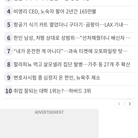
3
김원석 투자 사기 논란 고발 영상 파장
4
비영리 CEO, 노숙자 팔아 2년간 165만불
5
항공기 식기 카트 열었더니 구더기·곰팡이…LAX 기내식 업체 논란
6
한인 남성, 처형 상대로 성범죄…"선처해줬더니 배신자 취급"
7
“내가 운전한 게 아니다”…과속 티켓에 오토파일럿 탓한 운전자
8
할라피뇨 먹고 살모넬라 집단 발병…가주 등 27개 주 확산
9
변호사시험 중 심정지 온 한인, 뉴욕주 제소
10
취업 잘되는 대학 1위는?…하버드 3위